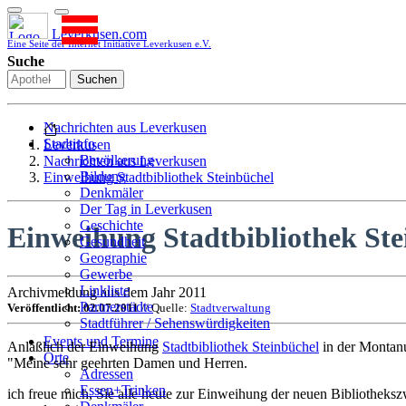
Leverkusen.com
Eine Seite der Internet Initiative Leverkusen e.V.
Suche
Suchen
Nachrichten aus Leverkusen
Stadtinfo
Leverkusen
Bevölkerung
Nachrichten aus Leverkusen
Bildung
Einweihung Stadtbibliothek Steinbüchel
Denkmäler
Der Tag in Leverkusen
Geschichte
Einweihung Stadtbibliothek Ste
Gesundheit
Geographie
Gewerbe
Linkliste
Archivmeldung aus dem Jahr 2011
Partnerstädte
Veröffentlicht: 02.07.2011
// Quelle:
Stadtverwaltung
Stadtführer / Sehenswürdigkeiten
Stadtplan
Events und Termine
Anläßlich der Einweihung
Stadtbibliothek Steinbüchel
in der Montanu
Stadtteile
Orte
"Meine sehr geehrten Damen und Herren.
Sport
Adressen
Who is who
Essen+Trinken
ich freue mich, Sie alle heute zur Einweihung der neuen Bibliothekszwe
Wohnen