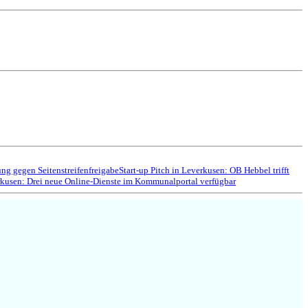
g gegen Seitenstreifenfreigabe
Start-up Pitch in Leverkusen: OB Hebbel trifft
kusen: Drei neue Online-Dienste im Kommunalportal verfügbar