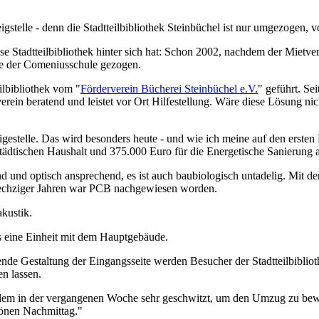
gstelle - denn die Stadtteilbibliothek Steinbüchel ist nur umgezogen, 
iese Stadtteilbibliothek hinter sich hat: Schon 2002, nachdem der Miet
de der Comeniusschule gezogen.
ilbibliothek vom "
Förderverein Bücherei Steinbüchel e.V.
" geführt. Se
verein beratend und leistet vor Ort Hilfestellung. Wäre diese Lösung nic
gestelle. Das wird besonders heute - und wie ich meine auf den ersten 
tädtischen Haushalt und 375.000 Euro für die Energetische Sanierung 
d und optisch ansprechend, es ist auch baubiologisch untadelig. Mit de
sechziger Jahren war PCB nachgewiesen worden.
kustik.
s eine Einheit mit dem Hauptgebäude.
de Gestaltung der Eingangsseite werden Besucher der Stadtteilbibliot
n lassen.
lem in der vergangenen Woche sehr geschwitzt, um den Umzug zu bewerk
hönen Nachmittag."