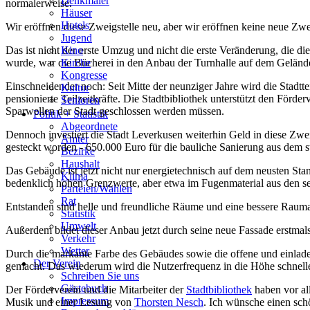
Denkmäler
normalerweise.
Häuser
Hotels
Wir eröffnen diese Zweigstelle neu, aber wir eröffnen keine neue Zwei
Jugend
Das ist nicht der erste Umzug und nicht die erste Veränderung, die d
Kino
wurde, war die Bücherei in den Anbau der Turnhalle auf dem Gelän
Kirche
Kongresse
Einschneidender noch: Seit Mitte der neunziger Jahre wird die Stadtte
Kultur
pensionierte Teilzeitkräfte. Die Stadtbibliothek unterstützt den Förder
Senioren
Sparwellen der Stadt geschlossen werden müssen.
Stadtführer
Politik + Statistik
Straßen
Abgeordnete
Dennoch investiert die Stadt Leverkusen weiterhin Geld in diese Zwei
Ämter
gesteckt worden - 650.000 Euro für die bauliche Sanierung aus dem s
Bezirke
Haushalt
Das Gebäude ist jetzt nicht nur energietechnisch auf dem neusten Stan
Klima
bedenklich hohen Grenzwerte, aber etwa im Fugenmaterial aus den 
Parteien/Wahlen
Rat
Entstanden sind helle und freundliche Räume und eine bessere Rauma
Statistik
Umwelt
Außerdem bildet dieser Anbau jetzt durch seine neue Fassade erstmal
Verkehr
Wetter
Durch die markante Farbe des Gebäudes sowie die offene und einladen
Der Verein
gemacht. Das wiederum wird die Nutzerfrequenz in die Höhe schnelle
Schreiben Sie uns
Gästebuch
Der Förderverein und die Mitarbeiter der
Stadtbibliothek
haben vor al
Impressum
Musik und einer Lesung von
Thorsten Nesch
. Ich wünsche einen sc