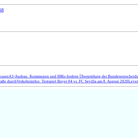
58
ossen
A3-Ausbau: Kommunen und IHKs fordern Überprüfung der Bundesentscheidun
raße durch
Verkehrsinfos: Testspiel Bayer 04 vs. FC Sevilla am 8. August 2026
Lever