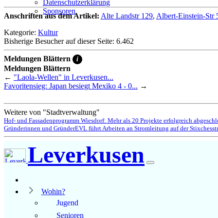
Datenschutzerklärung
Sponsoren
Anschriften aus dem Artikel:
Alte Landstr 129
,
Albert-Einstein-Str 
Kategorie:
Kultur
Bisherige Besucher auf dieser Seite: 6.462
Meldungen Blättern
i
Meldungen Blättern
←
"Laola-Wellen" in Leverkusen...
Favoritensieg: Japan besiegt Mexiko 4 - 0...
→
Weitere von "Stadtverwaltung"
Hof- und Fassadenprogramm Wiesdorf: Mehr als 20 Projekte erfolgreich abgeschl
Gründerinnen und Gründer
EVL führt Arbeiten an Stromleitung auf der Stixchesst
Leverkusen
Wohin?
Jugend
Senioren