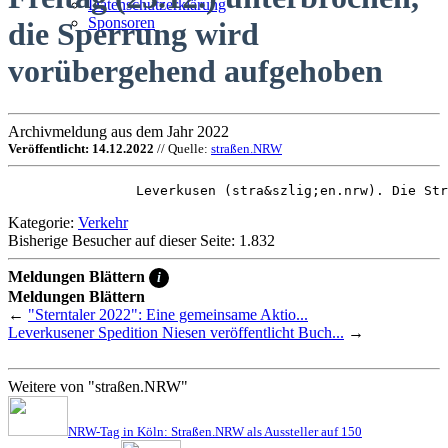
Datenschutzerklärung
Sponsoren
die Sperrung wird
vorübergehend aufgehoben
Archivmeldung aus dem Jahr 2022
Veröffentlicht: 14.12.2022
// Quelle:
straßen.NRW
                Leverkusen (stra&szlig;en.nrw). Die Str
Kategorie:
Verkehr
Bisherige Besucher auf dieser Seite: 1.832
Meldungen Blättern
i
Meldungen Blättern
←
"Sterntaler 2022": Eine gemeinsame Aktio...
Leverkusener Spedition Niesen veröffentlicht Buch...
→
Weitere von "straßen.NRW"
NRW-Tag in Köln: Straßen.NRW als Aussteller auf 150