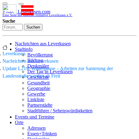
Leverkusen.com
Eine Seite der Internet Initiative Leverkusen e.V.
Suche
Suchen
Nachrichten aus Leverkusen
Stadtinfo
Leverkusen
Bevölkerung
Bildung
Nachrichten aus Leverkusen
Denkmäler
Update L219: Winterpause – Arbeiten zur Sanierung der
Der Tag in Leverkusen
Landesstraße werden ab Freit
Geschichte
Gesundheit
Geographie
Gewerbe
Linkliste
Partnerstädte
Stadtführer / Sehenswürdigkeiten
Stadtplan
Events und Termine
Stadtteile
Orte
Sport
Adressen
Who is who
Essen+Trinken
Wohnen