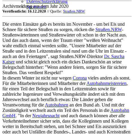
Datenschutzerklärung
Archivmeldung aus dem Jahr 2020
Sponsoren
Veröffentlicht: 16.12.2020
// Quelle:
Straßen.NRW
Die ersten Einsätze gab es bereits im November - um bei Eis und
Schnee für sichere Straßen zu sorgen, rücken die
Straßen.NRW
-
Straßenwärterinnen und Straßenwärter oft schon in der Nacht aus.
Und das auch dann, wenn der Traum einer "weißen Weihnacht"
wahr endlich einmal werden sollte. "Unsere Mitarbeiter auf der
Straße und in den Leitzentralen sind rund um die Uhr im Einsatz -
auch an den Feiertagen", sagt Straßen.NRW-Direktor
Dr. Sascha
Kaiser
und schickt gleich noch ein dickes Dankeschön an seine
Belegschaft hinterher: "Wenn andere feiern, sorgen Sie für sichere
Straßen. Das verdient Respekt!"
In diesem Winter ist nicht nur wegen
Corona
vieles anders als sonst.
Für die Mitarbeiterinnen und Mitarbeiter der
Autobahnmeistereien
,
für einen Teil der Belegschaft in den Leitzentralen sowie für
zahlreiche Ingenieure und Verwaltungskräfte ändert sich mit dem
Jahreswechsel auch beruflich etwas: Die Länder geben die
Verantwortung für die
Autobahnen
an den Bund ab. Und mit der
Zuständigkeit wechselt auch ein Teil des Personals in die
Autobahn
GmbH
. "In der
Neujahrsnacht
und auch danach können aber alle
Verkehrsteilnehmer sicher sein, dass die Kolleginnen und Kollegen
weiter in Bereitschaft stehen, um bei Schnee und Eis auszurücken
oder auch bei Unfällen die Bundes-, Landes- und auch Kreisstraßen