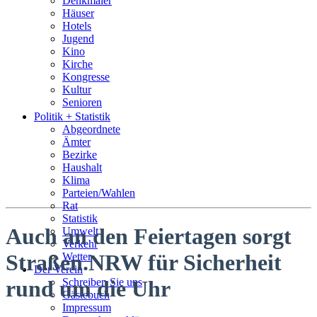
Denkmäler
Häuser
Hotels
Jugend
Kino
Kirche
Kongresse
Kultur
Senioren
Stadtführer
Politik + Statistik
Straßen
Abgeordnete
Ämter
Bezirke
Haushalt
Klima
Parteien/Wahlen
Rat
Statistik
Auch an den Feiertagen sorgt
Umwelt
Verkehr
Straßen.NRW für Sicherheit
Wetter
Der Verein
Schreiben Sie uns
rund um die Uhr
Gästebuch
Impressum