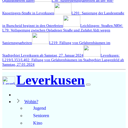
Quadratmetern dabei
L58: Ausbesserungsarbeiten an der Von-
Knoeringen-Straße in Leverkusen
L291: Sanierung der Landesstraße
in Burscheid beginnt in den Osterferien
Leichlingen: Straßen.NRW:
L79: Vollsperrung zwischen Opladener Straße und Zufahrt Aldi wegen
Sanierungsarbeiten
L219: Fällung von Gefahrenbäumen im
Stadtgebiet Leverkusen ab Samstag, 27. Januar 2024
Leverkusen:
L219/L353/L402: Fällung von Gefahrenbäumen im Stadtgebiet Langenfeld ab
Samstag, 27.01.2024
Leverkusen
Wohin?
Jugend
Senioren
Kino