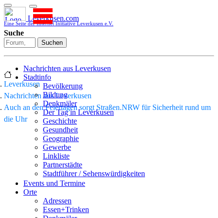
Leverkusen.com
Eine Seite der Internet Initiative Leverkusen e.V.
Suche
Suchen
Nachrichten aus Leverkusen
Stadtinfo
Leverkusen
Bevölkerung
Bildung
Nachrichten aus Leverkusen
Denkmäler
Auch an den Feiertagen sorgt Straßen.NRW für Sicherheit rund um
Der Tag in Leverkusen
die Uhr
Geschichte
Gesundheit
Geographie
Gewerbe
Linkliste
Partnerstädte
Stadtführer / Sehenswürdigkeiten
Stadtplan
Events und Termine
Stadtteile
Orte
Sport
Adressen
Who is who
Essen+Trinken
Wohnen