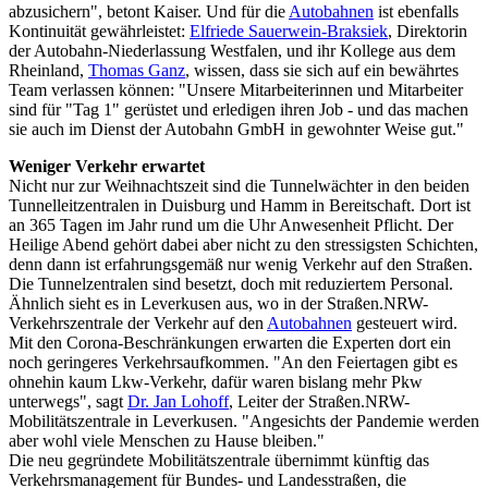
abzusichern", betont Kaiser. Und für die
Autobahnen
ist ebenfalls
Kontinuität gewährleistet:
Elfriede Sauerwein-Braksiek
, Direktorin
der Autobahn-Niederlassung Westfalen, und ihr Kollege aus dem
Rheinland,
Thomas Ganz
, wissen, dass sie sich auf ein bewährtes
Team verlassen können: "Unsere Mitarbeiterinnen und Mitarbeiter
sind für "Tag 1" gerüstet und erledigen ihren Job - und das machen
sie auch im Dienst der Autobahn GmbH in gewohnter Weise gut."
Weniger Verkehr erwartet
Nicht nur zur Weihnachtszeit sind die Tunnelwächter in den beiden
Tunnelleitzentralen in Duisburg und Hamm in Bereitschaft. Dort ist
an 365 Tagen im Jahr rund um die Uhr Anwesenheit Pflicht. Der
Heilige Abend gehört dabei aber nicht zu den stressigsten Schichten,
denn dann ist erfahrungsgemäß nur wenig Verkehr auf den Straßen.
Die Tunnelzentralen sind besetzt, doch mit reduziertem Personal.
Ähnlich sieht es in Leverkusen aus, wo in der Straßen.NRW-
Verkehrszentrale der Verkehr auf den
Autobahnen
gesteuert wird.
Mit den Corona-Beschränkungen erwarten die Experten dort ein
noch geringeres Verkehrsaufkommen. "An den Feiertagen gibt es
ohnehin kaum Lkw-Verkehr, dafür waren bislang mehr Pkw
unterwegs", sagt
Dr. Jan Lohoff
, Leiter der Straßen.NRW-
Mobilitätszentrale in Leverkusen. "Angesichts der Pandemie werden
aber wohl viele Menschen zu Hause bleiben."
Die neu gegründete Mobilitätszentrale übernimmt künftig das
Verkehrsmanagement für Bundes- und Landesstraßen, die