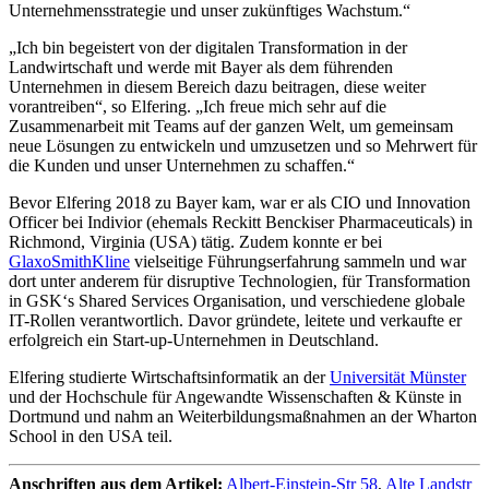
Unternehmensstrategie und unser zukünftiges Wachstum.“
„Ich bin begeistert von der digitalen Transformation in der
Landwirtschaft und werde mit Bayer als dem führenden
Unternehmen in diesem Bereich dazu beitragen, diese weiter
vorantreiben“, so Elfering. „Ich freue mich sehr auf die
Zusammenarbeit mit Teams auf der ganzen Welt, um gemeinsam
neue Lösungen zu entwickeln und umzusetzen und so Mehrwert für
die Kunden und unser Unternehmen zu schaffen.“
Bevor Elfering 2018 zu Bayer kam, war er als CIO und Innovation
Officer bei Indivior (ehemals Reckitt Benckiser Pharmaceuticals) in
Richmond, Virginia (USA) tätig. Zudem konnte er bei
GlaxoSmithKline
vielseitige Führungserfahrung sammeln und war
dort unter anderem für disruptive Technologien, für Transformation
in GSK‘s Shared Services Organisation, und verschiedene globale
IT-Rollen verantwortlich. Davor gründete, leitete und verkaufte er
erfolgreich ein Start-up-Unternehmen in Deutschland.
Elfering studierte Wirtschaftsinformatik an der
Universität Münster
und der Hochschule für Angewandte Wissenschaften & Künste in
Dortmund und nahm an Weiterbildungsmaßnahmen an der Wharton
School in den USA teil.
Anschriften aus dem Artikel:
Albert-Einstein-Str 58
,
Alte Landstr