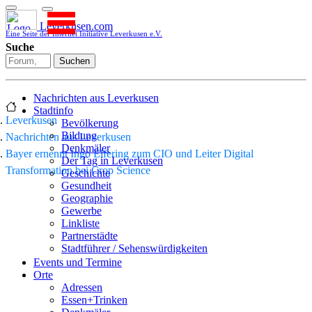
Leverkusen.com
Eine Seite der Internet Initiative Leverkusen e.V.
Suche
Suchen
Nachrichten aus Leverkusen
Stadtinfo
Leverkusen
Bevölkerung
Bildung
Nachrichten aus Leverkusen
Denkmäler
Bayer ernennt Ingo Elfering zum CIO und Leiter Digital
Der Tag in Leverkusen
Transformation bei Crop Science
Geschichte
Gesundheit
Geographie
Gewerbe
Linkliste
Partnerstädte
Stadtführer / Sehenswürdigkeiten
Stadtplan
Events und Termine
Stadtteile
Orte
Sport
Adressen
Who is who
Essen+Trinken
Wohnen