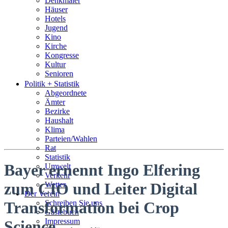
Denkmäler
Häuser
Hotels
Jugend
Kino
Kirche
Kongresse
Kultur
Senioren
Stadtführer
Politik + Statistik
Straßen
Abgeordnete
Ämter
Bezirke
Haushalt
Klima
Parteien/Wahlen
Rat
Statistik
Bayer ernennt Ingo Elfering
Umwelt
Verkehr
zum CIO und Leiter Digital
Wetter
Der Verein
Schreiben Sie uns
Transformation bei Crop
Gästebuch
Impressum
Science