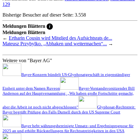
129
Bisherige Besucher auf dieser Seite: 3.558
Meldungen Blättern
i
Meldungen Blättern
←
Ertharin Cousin wird Mitglied des Aufsichtsrats de...
Mateusz Przybylko. „Abhaken und weitermachen“...
→
Weitere von "Bayer AG"
Bayer-Konzern bündelt US-Glyphosatgeschäft in eigenständiger
Einheit unter dem Namen Ruveon
Bayer-Vorstandsvorsitzender Bill
Anderson auf der Hauptversammlung: „Wir haben große Fortschritte gemacht,
aber die Arbeit ist noch nicht abgeschlossen“
Glyphosat-Rechtstreit:
Bayer begrüßt Prüfung des Falls Durnell durch den US Supreme Court
Bayer hebt währungsbereinigte Umsatz- und Ergebnisprognose für
2025 an und erhöht Rückstellungen für Rechtsstreitigkeiten in den USA