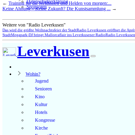
Datenschutzerklärung
←
Training für die Heldinnen und Helden von morgen:...
Sponsoren
Keine Ahnung – Keine Zukunft? Die Kunstsammlung ...
→
Weitere von "Radio Leverkusen"
Das wird die größte Weihnachtsfeier der Stadt
Radio Leverkusen eröffnet die Aprè
Stadt
Megapark-DJ bringt Mallorcaflair ins Leverkusener Radio
Radio Leverkusen 
Leverkusen
Wohin?
Jugend
Senioren
Kino
Kultur
Hotels
Kongresse
Kirche