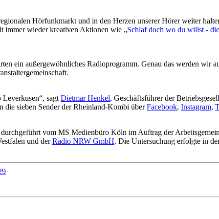
im regionalen Hörfunkmarkt und in den Herzen unserer Hörer weiter halt
it immer wieder kreativen Aktionen wie „
Schlaf doch wo du willst - di
warten ein außergewöhnliches Radioprogramm. Genau das werden wir auc
ranstaltergemeinschaft.
io Leverkusen“, sagt
Dietmar Henkel
, Geschäftsführer der Betriebsgese
en die sieben Sender der Rheinland-Kombi über
Facebook
,
Instagram
,
T
durchgeführt vom MS Medienbüro Köln im Auftrag der Arbeitsgemeins
Westfalen und der
Radio NRW GmbH
. Die Untersuchung erfolgte in 
29