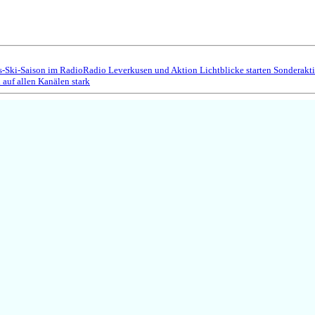
s-Ski-Saison im Radio
Radio Leverkusen und Aktion Lichtblicke starten Sonderakt
auf allen Kanälen stark