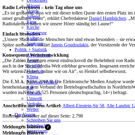
Denkmäler
Häuser
Radio Leverkusen – kein Tag ohne uns
Hotels
„Es ist großartig, dass wir mit dieser tollen Quote den ersten Platz 
Jugend
unser gesamtes Team“, erklärt Chefredakteur
Daniel Hambüchen
. „M
Kino
Radiotalenten halten wir unsere Hörer ständig bei Laune!“
Kirche
Kongresse
Einfach besonders
Kultur
„Unsere Stadt und die Menschen hier sind etwas besonders – sie er
Senioren
Spitze ausbauen“, erklärt
Jannis Goudoulakis
, der Vorsitzende der Ve
Stadtführer
Politik + Statistik
Straßen
Konsequente Weiterentwicklung
Abgeordnete
„Die Zahlen bestätigen erneut eindrucksvoll die Beliebtheit von Rad
Ämter
auch in der Social-Media-Welt erlebbar geworden. Insgesamt erreich
Bezirke
Wir setzen Zeichen, online wie on Air", so Henkel selbstbewusst.
Haushalt
Klima
Die E.M.A. NRW 2018 II: Die Elektronische Medien Analyse wurde 
Parteien/Wahlen
bestehend aus dem Verband der Betriebsgesellschaften in Nordrhein
Rat
wurden in NRW 25.525 Personen (deutschsprachig, 14+) befragt.
Statistik
Umwelt
Verkehr
Anschriften aus dem Artikel:
Albert-Einstein-Str 58
,
Alte Landstr 1
Wetter
Der Verein
Bisherige Besucher auf dieser Seite: 2.798
Schreiben Sie uns
Gästebuch
Meldungen Blättern
i
Impressum
Meldungen Blättern