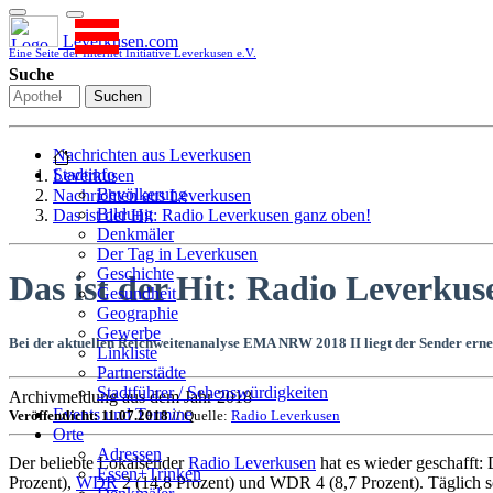
Leverkusen.com
Eine Seite der Internet Initiative Leverkusen e.V.
Suche
Suchen
Nachrichten aus Leverkusen
Stadtinfo
Leverkusen
Bevölkerung
Nachrichten aus Leverkusen
Bildung
Das ist der Hit: Radio Leverkusen ganz oben!
Denkmäler
Der Tag in Leverkusen
Geschichte
Das ist der Hit: Radio Leverkus
Gesundheit
Geographie
Gewerbe
Bei der aktuellen Reichweitenanalyse EMA NRW 2018 II liegt der Sender erne
Linkliste
Partnerstädte
Stadtführer / Sehenswürdigkeiten
Archivmeldung aus dem Jahr 2018
Stadtplan
Events und Termine
Veröffentlicht: 11.07.2018
// Quelle:
Radio Leverkusen
Stadtteile
Orte
Sport
Adressen
Der beliebte Lokalsender
Radio Leverkusen
hat es wieder geschafft:
Who is who
Essen+Trinken
Prozent),
WDR
2 (14,8 Prozent) und WDR 4 (8,7 Prozent). Täglich s
Wohnen