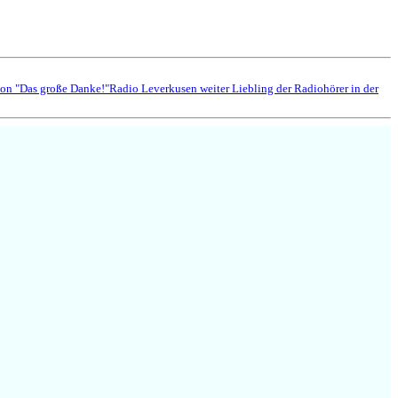
ion "Das große Danke!"
Radio Leverkusen weiter Liebling der Radiohörer in der