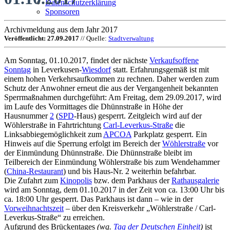
Datenschutzerklärung
Sponsoren
Archivmeldung aus dem Jahr 2017
Veröffentlicht: 27.09.2017
// Quelle:
Stadtverwaltung
Am Sonntag, 01.10.2017, findet der nächste
Verkaufsoffene
Sonntag
in Leverkusen-
Wiesdorf
statt. Erfahrungsgemäß ist mit
einem hohen Verkehrsaufkommen zu rechnen. Daher werden zum
Schutz der Anwohner erneut die aus der Vergangenheit bekannten
Sperrmaßnahmen durchgeführt: Am Freitag, dem 29.09.2017, wird
im Laufe des Vormittages die Dhünnstraße in Höhe der
Hausnummer
2
(
SPD
-Haus) gesperrt. Zeitgleich wird auf der
Wöhlerstraße in Fahrtrichtung
Carl-Leverkus-Straße
die
Linksabbiegemöglichkeit zum
APCOA
Parkplatz gesperrt. Ein
Hinweis auf die Sperrung erfolgt im Bereich der
Wöhlerstraße
vor
der Einmündung Dhünnstraße. Die Dhünnstraße bleibt im
Teilbereich der Einmündung Wöhlerstraße bis zum Wendehammer
(
China-Restaurant
) und bis Haus-Nr. 2 weiterhin befahrbar.
Die Zufahrt zum
Kinopolis
bzw. dem Parkhaus der
Rathausgalerie
wird am Sonntag, dem 01.10.2017 in der Zeit von ca. 13:00 Uhr bis
ca. 18:00 Uhr gesperrt. Das Parkhaus ist dann – wie in der
Vorweihnachtszeit
– über den Kreisverkehr „Wöhlerstraße / Carl-
Leverkus-Straße“ zu erreichen.
Aufgrund des Brückentages
(wg.
Tag der Deutschen Einheit
)
ist