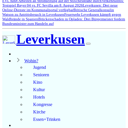
EVL führt Arbeiten an Stromleitung auf der Stixchesstraße durch
Verkehrsinfos:
Testspiel Bayer 04 vs. FC Sevilla am 8. August 2026
Leverkusen: Drei neue
Online-Dienste im Kommunalportal verfügbar
Britische Generalkonsulin
Watson zu Antrittsbesuch in Leverkusen
Feuerwehr Leverkusen kämpft gegen
Waldbrände in Spanien
Brückenschaden in Opladen: Drei Bürgermeister fordern
Bundesminister zum Handeln auf
Leverkusen
Wohin?
Jugend
Senioren
Kino
Kultur
Hotels
Kongresse
Kirche
Essen+Trinken