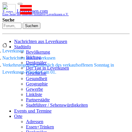
Leverkusen.com
Eine Seite der Internet Initiative Leverkusen e.V.
Suche
Suchen
Nachrichten aus Leverkusen
Stadtinfo
Leverkusen
Bevölkerung
Bildung
Nachrichten aus Leverkusen
Denkmäler
Verkehrsregelung anlässlich des verkaufsoffenen Sonntag in
Der Tag in Leverkusen
Leverkusen-Wiesdorf am 01.
Geschichte
Gesundheit
Geographie
Gewerbe
Linkliste
Partnerstädte
Stadtführer / Sehenswürdigkeiten
Stadtplan
Events und Termine
Stadtteile
Orte
Sport
Adressen
Who is who
Essen+Trinken
Wohnen