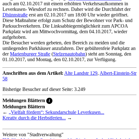
auch am 02.10.2017 mit einem erhöhten Verkehrsaufkommen in
Leverkusen- Wiesdorf zu rechnen. Daher wird die Durchfahrt der
Dhünnstraße
erst am 02.10.2017 um 18:00 Uhr wieder geöffnet.
Diese Maßnahme erfolgt zum Schutz der Bewohner vor Park- und
Parksuchverkehren. Die Linksabbiegemöglichkeit zum APCOA
Parkplatz wird am Mittwochvormittag, dem 04.10.2017, wieder
aufgehoben.
Die Besucher werden gebeten, den Bereich zu meiden und die
umliegenden Parkhäuser anzufahren. Der gebührenfeie Parkplatz an
der
Marienburger Straße
(
Stelzenautobahn
) steht am Sonntag, den
01.10.2017, und Montag, den 02.10.2017, zur Verfügung.
Anschriften aus dem Artikel:
Alte Landstr 129
,
Albert-Einstein-Str
58
Bisherige Besucher auf dieser Seite: 3.249
Meldungen Blättern
i
Meldungen Blättern
←
„Vielfalt fördern“: Sekundarschule Leverkusen...
Kreativ durch die Herbstferien...
→
Weitere von "Stadtverwaltung"