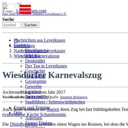
Leverkusen.com
Eine Seite der Internet Initiative Leverkusen e.V.
Suche
Suchen
Nachrichten aus Leverkusen
Stadtinfo
Leverkusen
Bevölkerung
Nachrichten aus Leverkusen
Bildung
Wiesdorfer Karnevalszug
Denkmäler
Der Tag in Leverkusen
Geschichte
Wiesdorfer Karnevalszug
Gesundheit
Geographie
Gewerbe
Linkliste
Archivmeldung aus dem Jahr 2017
Partnerstädte
Veröffentlicht: 26.02.2017
// Quelle:
Internet Initiative
Stadtführer / Sehenswürdigkeiten
Stadtplan
Events und Termine
Auch heute konnten die
Narren
ihren Zug bei fast frühlingshaften Te
Stadtteile
Orte
evangelische Kirche Scharnhorststr.
Sport
Adressen
Who is who
Essen+Trinken
Die
Dhünnveilchen
schickten einen Wagen ins Rennen, bei dem die 
Wohnen