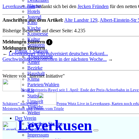
Denkmäler
Häuser
Leverkusen.com
bedankt sich bei den
Jecken Fründen
für den netten
Hotels
Jugend
Anschriften aus dem Artikel:
Alte Landstr 129
,
Albert-Einstein-Str 
Kino
Kirche
Bisherige Besucher auf dieser Seite: 4.235
Kongresse
Kultur
Meldungen Blättern
i
Senioren
Meldungen Blättern
Stadtführer
Politik + Statistik
←
Leverkusener Trio pulverisiert deutschen Rekord...
Straßen
Abgeordnete
Geschwindigkeitskontrollen in der nächsten Woche...
→
Ämter
Bezirke
Haushalt
Weitere von "Internet Initiative"
Klima
Parteien/Wahlen
Neue Spritpreis-Regel seit 1. April: Ende der Preis-Achterbahn in Lev
Rat
Statistik
Umwelt
Schätzen“ nach Köln
Peppa Wutz Live in Leverkusen, Karten noch erhä
Verkehr
Meisterschaft und Traum vom Triple
Wetter
Der Verein
Leverkusen
Schreiben Sie uns
Gästebuch
Impressum