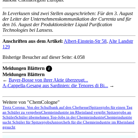
In Leverkusen sind zwei Stellen ausgeschrieben: Für den 3. August
der Leiter der Unternehmenskommunikation der Currenta und für
den 16. August der Produktionsleiter Liquid Purification
Technologies bei Lanxess.
Anschriften aus dem Artikel:
Albert-Einstein-Str 58
,
Alte Landstr
129
Bisherige Besucher auf dieser Seite: 4.058
Meldungen Blättern
i
Meldungen Blättern
←
Bayer-Bosse von ihrer Aktie überzeugt...
A-Cappella-Gesang aus Sardinien: die Tenores di Bi...
→
Weitere von "ChemCologne"
Trotz Corona: Von der Schulbank auf den Chefsessel
Spitzenjobs für einen Tag
an Schüler zu vergeben
Chemieindustrie im Rheinland vergibt Spitzenjobs an
Schüler
Schüler übernehmen Top-Jobs in der Chemieindustrie
Chemieindustrie
sucht Schüler für Spitzenjobs
Juniorchefs für die Chemieindustrie im Rheinland
gesucht