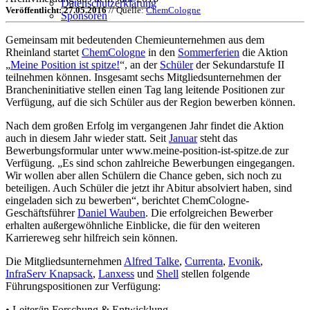
Datenschutzerklärung
Veröffentlicht: 27.05.2016
// Quelle:
ChemCologne
Sponsoren
Gemeinsam mit bedeutenden Chemieunternehmen aus dem
Rheinland startet
ChemCologne
in den
Sommerferien
die Aktion
„
Meine Position ist spitze!
“, an der
Schüler
der Sekundarstufe II
teilnehmen können. Insgesamt sechs Mitgliedsunternehmen der
Brancheninitiative stellen einen Tag lang leitende Positionen zur
Verfügung, auf die sich Schüler aus der Region bewerben können.
Nach dem großen Erfolg im vergangenen Jahr findet die Aktion
auch in diesem Jahr wieder statt. Seit
Januar
steht das
Bewerbungsformular unter www.meine-position-ist-spitze.de zur
Verfügung. „Es sind schon zahlreiche Bewerbungen eingegangen.
Wir wollen aber allen Schülern die Chance geben, sich noch zu
beteiligen. Auch Schüler die jetzt ihr Abitur absolviert haben, sind
eingeladen sich zu bewerben“, berichtet ChemCologne-
Geschäftsführer
Daniel Wauben
. Die erfolgreichen Bewerber
erhalten außergewöhnliche Einblicke, die für den weiteren
Karriereweg sehr hilfreich sein können.
Die Mitgliedsunternehmen
Alfred Talke
,
Currenta
,
Evonik
,
InfraServ Knapsack
,
Lanxess
und
Shell
stellen folgende
Führungspositionen zur Verfügung:
• Leiter/in Forschung & Entwicklung