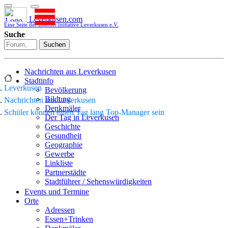
Leverkusen.com
Eine Seite der Internet Initiative Leverkusen e.V.
Suche
Suchen
Nachrichten aus Leverkusen
Stadtinfo
Leverkusen
Bevölkerung
Bildung
Nachrichten aus Leverkusen
Denkmäler
Schüler können einen Tag lang Top-Manager sein
Der Tag in Leverkusen
Geschichte
Gesundheit
Geographie
Gewerbe
Linkliste
Partnerstädte
Stadtführer / Sehenswürdigkeiten
Stadtplan
Events und Termine
Stadtteile
Orte
Sport
Adressen
Who is who
Essen+Trinken
Wohnen