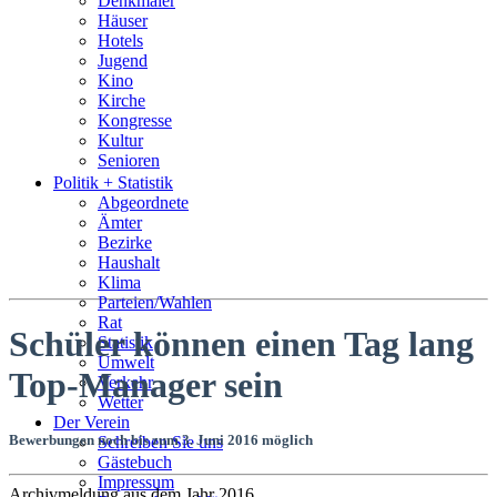
Denkmäler
Häuser
Hotels
Jugend
Kino
Kirche
Kongresse
Kultur
Senioren
Stadtführer
Politik + Statistik
Straßen
Abgeordnete
Ämter
Bezirke
Haushalt
Klima
Parteien/Wahlen
Rat
Schüler können einen Tag lang
Statistik
Umwelt
Top-Manager sein
Verkehr
Wetter
Der Verein
Bewerbungen noch bis zum 3. Juni 2016 möglich
Schreiben Sie uns
Gästebuch
Impressum
Archivmeldung aus dem Jahr 2016