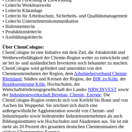
• Leiter/in Werkfeuerwehr
• Leiter/in Kläranlage
• Leiter/in für Arbeitsschutz, Sicherheits- und Qualitätsmanagement
• Leiter/in Unternehmenskommunikation
• Hafenmeister/in
• Produktionsleiter/in
• Ausbildungsleiter/in
Über ChemCologne:
ChemCologne ist eine Initiative mit dem Ziel, die Attraktivität und
Wettbewerbsfähigkeit der Chemie-Region weiter zu entwickeln und
sie bei in- und ausländischen Investoren noch bekannter zu machen.
ChemCologne wird gefördert und unterstützt von den
Chemieunternehmen der Region, dem
Arbeitgeberverband Chemie
Rheinland
, Städten und Kreisen der Region, der
IHK zu Köln
, der
Bezirksregierung Köln
, Hochschulen, der
Wirtschaftsförderungsgesellschaft des Landes
NRW.INVEST
sowie
der
Industriegewerkschaft Bergbau, Chemie, Energie
. Die
ChemCologne-Region erstreckt sich von Krefeld bis Bonn und von
Aachen bis Wuppertal. Sie zeichnet sich durch eine
außergewöhnliche Agglomeration sowohl von Chemie- und
Industrieparks sowie bedeutender Industrieunternehmen als auch
Bildungsinstituten wie Hochschulen und Akademien aus. Sie ist mit
mehr als 20 Prozent des gesamten deutschen Chemieumsatzes die
stärkste Chemieregion Europas.