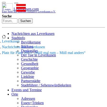
Leverkusen.com
Eine Seite der Internet Initiative Leverkusen e.V.
Suche
Suchen
Nachrichten aus Leverkusen
Stadtinfo
Leverkusen
Bevölkerung
Bildung
Nachrichten aus Leverkusen
Denkmäler
Platz für Pänz 2015: „Müll mal rum – Müll mal anders“
Der Tag in Leverkusen
Geschichte
Gesundheit
Geographie
Gewerbe
Linkliste
Partnerstädte
Stadtführer / Sehenswürdigkeiten
Stadtplan
Events und Termine
Stadtteile
Orte
Sport
Adressen
Who is who
Essen+Trinken
Wohnen