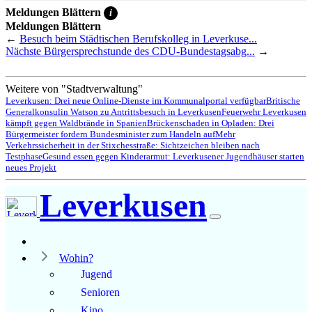
Meldungen Blättern
i
Meldungen Blättern
←
Besuch beim Städtischen Berufskolleg in Leverkuse...
Nächste Bürgersprechstunde des CDU-Bundestagsabg...
→
Weitere von "Stadtverwaltung"
Leverkusen: Drei neue Online-Dienste im Kommunalportal verfügbar
Britische
Generalkonsulin Watson zu Antrittsbesuch in Leverkusen
Feuerwehr Leverkusen
kämpft gegen Waldbrände in Spanien
Brückenschaden in Opladen: Drei
Bürgermeister fordern Bundesminister zum Handeln auf
Mehr
Verkehrssicherheit in der Stixchesstraße: Sichtzeichen bleiben nach
Testphase
Gesund essen gegen Kinderarmut: Leverkusener Jugendhäuser starten
neues Projekt
Leverkusen
Wohin?
Jugend
Senioren
Kino