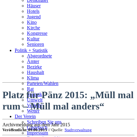
Denkmäler
Häuser
Hotels
Jugend
Kino
Kirche
Kongresse
Kultur
Senioren
Stadtführer
Politik + Statistik
Straßen
Abgeordnete
Ämter
Bezirke
Haushalt
Klima
Parteien/Wahlen
Rat
Platz für Pänz 2015: „Müll mal
Statistik
Umwelt
rum – Müll mal anders“
Verkehr
Wetter
Der Verein
Schreiben Sie uns
Archivmeldung aus dem Jahr 2015
Gästebuch
Veröffentlicht: 09.06.2015
// Quelle:
Stadtverwaltung
Impressum