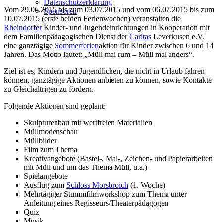
Datenschutzerklärung
Vom 29.06.2015 bis zum 03.07.2015 und vom 06.07.2015 bis zum
Sponsoren
10.07.2015 (erste beiden Ferienwochen) veranstalten die
Rheindorfer
Kinder- und Jugendeinrichtungen in Kooperation mit
dem Familienpädagogischen Dienst der
Caritas
Leverkusen e.V.
eine ganztägige
Sommerferien
aktion für Kinder zwischen 6 und 14
Jahren. Das Motto lautet: „Müll mal rum – Müll mal anders“.
Ziel ist es, Kindern und Jugendlichen, die nicht in Urlaub fahren
können, ganztägige Aktionen anbieten zu können, sowie Kontakte
zu Gleichaltrigen zu fördern.
Folgende Aktionen sind geplant:
Skulpturenbau mit wertfreien Materialien
Müllmodenschau
Müllbilder
Film zum Thema
Kreativangebote (Bastel-, Mal-, Zeichen- und Papierarbeiten
mit Müll und um das Thema Müll, u.a.)
Spielangebote
Ausflug zum
Schloss Morsbroich
(1. Woche)
Mehrtägiger Stummfilmworkshop zum Thema unter
Anleitung eines Regisseurs/Theaterpädagogen
Quiz
Musik