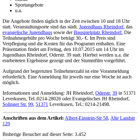
Sportangebote
u.a.
Die Angebote finden täglich in der Zeit zwischen 10 und 18 Uhr
statt. Veranstaltungsorte sind das städt.
Jugendhaus Rheindorf
, das
evangelische Jugendhaus
sowie der
Bauspielplatz Rheindorf.
Die
Teilnahmegebühr pro Woche beträgt 30,- €. Im Preis sind
Verpflegung und die Kosten für das Programm enthalten. Eine
Präsentation findet am Freitag, den 10.07.2015 um 14 Uhr im
Jugendhaus Rheindorf, Oderstr. 39 statt. Hierbei werden u.a. die
erarbeiteten Ergebnisse gezeigt und der Stummfilm vorgeführt.
Aufgrund der begrenzten Teilnehmerzahl ist eine Voranmeldung
erforderlich. Eine Anmeldung für jeweils nur eine Woche ist auch
möglich.
Informationen und Anmeldung: JH Rheindorf,
Oderstr.
39
in 51371
Leverkusen, Tel.:0214-28026 oder Evangelisches JH Rheindorf,
Solinger Str.
99
,
51371
Leverkusen, Tel.: 0214-21498.
Anschriften aus dem Artikel:
Albert-Einstein-Str 58
,
Alte Landstr
129
Bisherige Besucher auf dieser Seite: 3.452