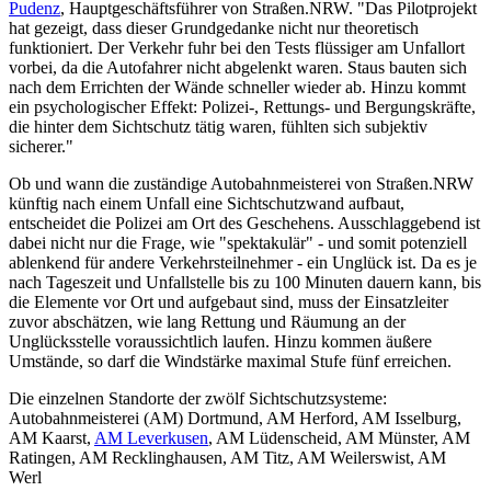
Pudenz
, Hauptgeschäftsführer von Straßen.NRW. "Das Pilotprojekt
hat gezeigt, dass dieser Grundgedanke nicht nur theoretisch
funktioniert. Der Verkehr fuhr bei den Tests flüssiger am Unfallort
vorbei, da die Autofahrer nicht abgelenkt waren. Staus bauten sich
nach dem Errichten der Wände schneller wieder ab. Hinzu kommt
ein psychologischer Effekt: Polizei-, Rettungs- und Bergungskräfte,
die hinter dem Sichtschutz tätig waren, fühlten sich subjektiv
sicherer."
Ob und wann die zuständige Autobahnmeisterei von Straßen.NRW
künftig nach einem Unfall eine Sichtschutzwand aufbaut,
entscheidet die Polizei am Ort des Geschehens. Ausschlaggebend ist
dabei nicht nur die Frage, wie "spektakulär" - und somit potenziell
ablenkend für andere Verkehrsteilnehmer - ein Unglück ist. Da es je
nach Tageszeit und Unfallstelle bis zu 100 Minuten dauern kann, bis
die Elemente vor Ort und aufgebaut sind, muss der Einsatzleiter
zuvor abschätzen, wie lang Rettung und Räumung an der
Unglücksstelle voraussichtlich laufen. Hinzu kommen äußere
Umstände, so darf die Windstärke maximal Stufe fünf erreichen.
Die einzelnen Standorte der zwölf Sichtschutzsysteme:
Autobahnmeisterei (AM) Dortmund, AM Herford, AM Isselburg,
AM Kaarst,
AM Leverkusen
, AM Lüdenscheid, AM Münster, AM
Ratingen, AM Recklinghausen, AM Titz, AM Weilerswist, AM
Werl