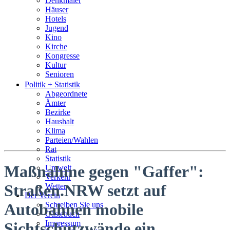
Denkmäler
Häuser
Hotels
Jugend
Kino
Kirche
Kongresse
Kultur
Senioren
Stadtführer
Politik + Statistik
Straßen
Abgeordnete
Ämter
Bezirke
Haushalt
Klima
Parteien/Wahlen
Rat
Statistik
Maßnahme gegen "Gaffer":
Umwelt
Verkehr
Straßen.NRW setzt auf
Wetter
Der Verein
Schreiben Sie uns
Autobahnen mobile
Gästebuch
Impressum
Sichtschutzwände ein