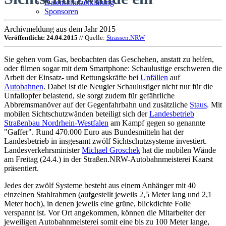
Datenschutzerklärung
Sponsoren
Archivmeldung aus dem Jahr 2015
Veröffentlicht: 24.04.2015
// Quelle:
Strassen.NRW
Sie gehen vom Gas, beobachten das Geschehen, anstatt zu helfen,
oder filmen sogar mit dem Smartphone: Schaulustige erschweren die
Arbeit der Einsatz- und Rettungskräfte bei
Unfällen
auf
Autobahnen
. Dabei ist die Neugier Schaulustiger nicht nur für die
Unfallopfer belastend, sie sorgt zudem für gefährliche
Abbremsmanöver auf der Gegenfahrbahn und zusätzliche
Staus
. Mit
mobilen Sichtschutzwänden beteiligt sich der
Landesbetrieb
Straßenbau Nordrhein-Westfalen
am Kampf gegen so genannte
"Gaffer". Rund 470.000 Euro aus Bundesmitteln hat der
Landesbetrieb in insgesamt zwölf Sichtschutzsysteme investiert.
Landesverkehrsminister
Michael Groschek
hat die mobilen Wände
am Freitag (24.4.) in der Straßen.NRW-Autobahnmeisterei Kaarst
präsentiert.
Jedes der zwölf Systeme besteht aus einem Anhänger mit 40
einzelnen Stahlrahmen (aufgestellt jeweils 2,5 Meter lang und 2,1
Meter hoch), in denen jeweils eine grüne, blickdichte Folie
verspannt ist. Vor Ort angekommen, können die Mitarbeiter der
jeweiligen Autobahnmeisterei somit eine bis zu 100 Meter lange,