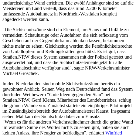
undurchsichtige Wand errichten. Die zwölf Anhänger sind so auf die
Meistereien im Land verteilt, dass das rund 2.200 Kilometer
umfassende Autobahnnetz in Nordrhein-Westfalen komplett
abgedeckt werden kann.
"Die Sichtschutzzäune sind ein Element, um Staus und Unfälle zu
vermeiden. Schaulustige oder Autofahrer, die sich reflexartig vom
Geschehen auf der Gegenfahrbahn ablenken lassen, bekommen
nichts mehr zu sehen. Gleichzeitig werden die Persönlichkeitsrechte
von Unfallopfern und Rettungskräften geschützt. Es ist gut, dass
Straßen.NRW dieses System zusammen mit der Polizei getestet und
ausgewertet hat, und dass die Sichtschutzelemente jetzt für alle
Autobahnabschnitte verfügbar sind", sagte NRW-Verkehrsminister
Michael Groschek.
In den Niederlanden sind mobile Sichtschutzzäune bereits ein
gewohnter Anblick. Seinen Weg nach Deutschland fand das System
durch den Wettbewerb "Gute Ideen gegen den Stau" bei
Straßen.NRW. Gerd Klems, Mitarbeiter des Landebetriebes, schlug
die grünen Wände vor. Zunächst startete ein einjähriges Pilotprojekt
im Zuständigkeitsbereich der Autobahnmeisterei Kaarst. Insgesamt
sieben Mal kam der Sichtschutz dabei zum Einsatz.
"Wenn es für die anderen Verkehrsteilnehmer durch die grüne Wand
im wahrsten Sinne des Wortes nichts zu sehen gibt, haben sie auch
keinen Anlass, ihre Neugier zu befriedigen", erläutert
Winfried