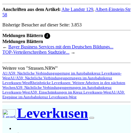
Anschriften aus dem Artikel:
Alte Landstr 129
,
Albert-Einstein-Str
58
Bisherige Besucher auf dieser Seite: 3.853
Meldungen Blättern
i
Meldungen Blättern
←
Bayer Business Services mit dem Deutschen Bildungs...
TOP-Verteilerschreiben Stadtziele...
→
Weitere von "Strassen.NRW"
A1/A59: Nächtliche Verbindungssperrung im Autobahnkreuz Leverkusen-
West
A1/A59: Nächtliche Verbindungssperrungen im Autobahnkreuz
Leverkusen-West
Rheinbrücke Leverkusen: Weitere Arbeiten in den nächsten
Wochen
A59: Nächtliche Verbindungssperrungen im Autobahnkreuz
Leverkusen-West
A59: Einschränkungen im Kreuz Leverkusen-West
A1/A59:
Engpässe im Autobahnkreuz Leverkusen-West
Leverkusen