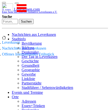
Leverkusen.com
Eine Seite der Internet Initiative Leverkusen e.V.
Suche
Suchen
Nachrichten aus Leverkusen
Stadtinfo
Leverkusen
Bevölkerung
Bildung
Nachrichten aus Leverkusen
Denkmäler
Offenes Internationales Frühstück
Der Tag in Leverkusen
Geschichte
Gesundheit
Geographie
Gewerbe
Linkliste
Partnerstädte
Stadtführer / Sehenswürdigkeiten
Stadtplan
Events und Termine
Stadtteile
Orte
Sport
Adressen
Who is who
Essen+Trinken
Wohnen