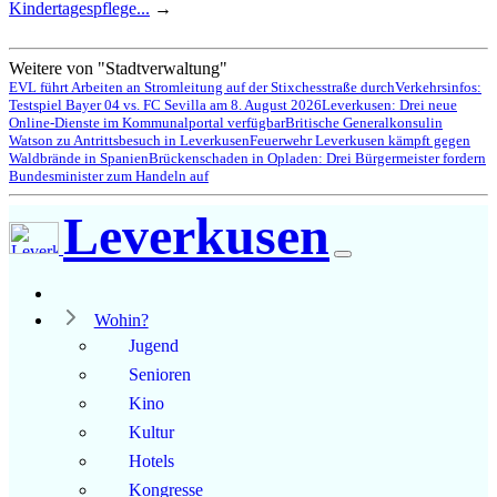
Kindertagespflege...
→
Weitere von "Stadtverwaltung"
EVL führt Arbeiten an Stromleitung auf der Stixchesstraße durch
Verkehrsinfos:
Testspiel Bayer 04 vs. FC Sevilla am 8. August 2026
Leverkusen: Drei neue
Online-Dienste im Kommunalportal verfügbar
Britische Generalkonsulin
Watson zu Antrittsbesuch in Leverkusen
Feuerwehr Leverkusen kämpft gegen
Waldbrände in Spanien
Brückenschaden in Opladen: Drei Bürgermeister fordern
Bundesminister zum Handeln auf
Leverkusen
Wohin?
Jugend
Senioren
Kino
Kultur
Hotels
Kongresse