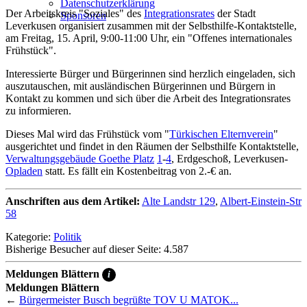
Datenschutzerklärung
Der Arbeitskreis "Soziales" des
Integrationsrates
der Stadt
Sponsoren
Leverkusen organisiert zusammen mit der Selbsthilfe-Kontaktstelle,
am Freitag, 15. April, 9:00-11:00 Uhr, ein "Offenes internationales
Frühstück".
Interessierte Bürger und Bürgerinnen sind herzlich eingeladen, sich
auszutauschen, mit ausländischen Bürgerinnen und Bürgern in
Kontakt zu kommen und sich über die Arbeit des Integrationsrates
zu informieren.
Dieses Mal wird das Frühstück vom "
Türkischen Elternverein
"
ausgerichtet und findet in den Räumen der Selbsthilfe Kontaktstelle,
Verwaltungsgebäude Goethe Platz
1
-
4
, Erdgeschoß, Leverkusen-
Opladen
statt. Es fällt ein Kostenbeitrag von 2.-€ an.
Anschriften aus dem Artikel:
Alte Landstr 129
,
Albert-Einstein-Str
58
Kategorie:
Politik
Bisherige Besucher auf dieser Seite: 4.587
Meldungen Blättern
i
Meldungen Blättern
←
Bürgermeister Busch begrüßte TOV U MATOK...