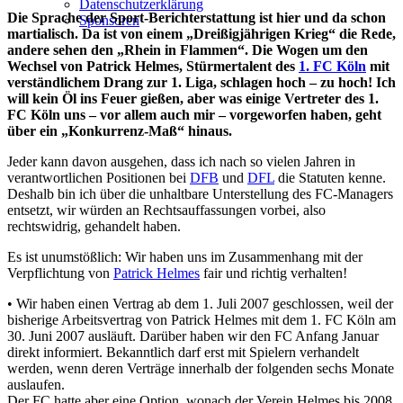
Datenschutzerklärung
Die Sprache der Sport-Berichterstattung ist hier und da schon
Sponsoren
martialisch. Da ist von einem „Dreißigjährigen Krieg“ die Rede,
andere sehen den „Rhein in Flammen“. Die Wogen um den
Wechsel von Patrick Helmes, Stürmertalent des
1. FC Köln
mit
verständlichem Drang zur 1. Liga, schlagen hoch – zu hoch! Ich
will kein Öl ins Feuer gießen, aber was einige Vertreter des 1.
FC Köln uns – vor allem auch mir – vorgeworfen haben, geht
über ein „Konkurrenz-Maß“ hinaus.
Jeder kann davon ausgehen, dass ich nach so vielen Jahren in
verantwortlichen Positionen bei
DFB
und
DFL
die Statuten kenne.
Deshalb bin ich über die unhaltbare Unterstellung des FC-Managers
entsetzt, wir würden an Rechtsauffassungen vorbei, also
rechtswidrig, gehandelt haben.
Es ist unumstößlich: Wir haben uns im Zusammenhang mit der
Verpflichtung von
Patrick Helmes
fair und richtig verhalten!
• Wir haben einen Vertrag ab dem 1. Juli 2007 geschlossen, weil der
bisherige Arbeitsvertrag von Patrick Helmes mit dem 1. FC Köln am
30. Juni 2007 ausläuft. Darüber haben wir den FC Anfang Januar
direkt informiert. Bekanntlich darf erst mit Spielern verhandelt
werden, wenn deren Verträge innerhalb der folgenden sechs Monate
auslaufen.
Der FC hatte aber eine Option, wonach der Verein Helmes bis 2008