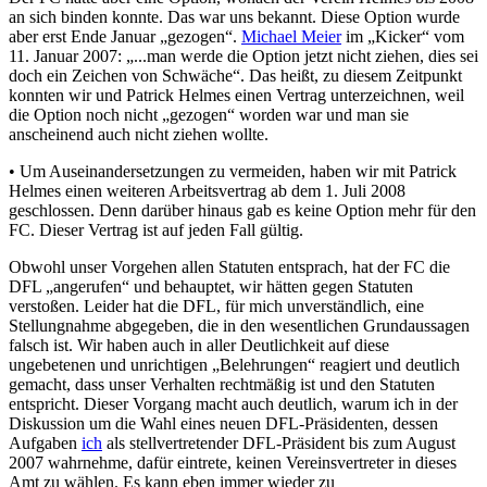
an sich binden konnte. Das war uns bekannt. Diese Option wurde
aber erst Ende Januar „gezogen“.
Michael Meier
im „Kicker“ vom
11. Januar 2007: „...man werde die Option jetzt nicht ziehen, dies sei
doch ein Zeichen von Schwäche“. Das heißt, zu diesem Zeitpunkt
konnten wir und Patrick Helmes einen Vertrag unterzeichnen, weil
die Option noch nicht „gezogen“ worden war und man sie
anscheinend auch nicht ziehen wollte.
• Um Auseinandersetzungen zu vermeiden, haben wir mit Patrick
Helmes einen weiteren Arbeitsvertrag ab dem 1. Juli 2008
geschlossen. Denn darüber hinaus gab es keine Option mehr für den
FC. Dieser Vertrag ist auf jeden Fall gültig.
Obwohl unser Vorgehen allen Statuten entsprach, hat der FC die
DFL „angerufen“ und behauptet, wir hätten gegen Statuten
verstoßen. Leider hat die DFL, für mich unverständlich, eine
Stellungnahme abgegeben, die in den wesentlichen Grundaussagen
falsch ist. Wir haben auch in aller Deutlichkeit auf diese
ungebetenen und unrichtigen „Belehrungen“ reagiert und deutlich
gemacht, dass unser Verhalten rechtmäßig ist und den Statuten
entspricht. Dieser Vorgang macht auch deutlich, warum ich in der
Diskussion um die Wahl eines neuen DFL-Präsidenten, dessen
Aufgaben
ich
als stellvertretender DFL-Präsident bis zum August
2007 wahrnehme, dafür eintrete, keinen Vereinsvertreter in dieses
Amt zu wählen. Es kann eben immer wieder zu