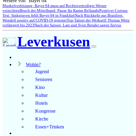
Weitere von "Bayer 04"
Muskelverletzung: Bayer 04 muss auf Rechtsverteidiger Weiser
verzichten
Bruch der Mittelhand: Pause für Karim Bellarabi
Positiver Corona-
Test: Sinkgraven fehlt Bayer 04 in Frankfurt
Nach Rückkehr aus Brasilien:
Wendell positiv auf COVID-19 getestet
Top-Talent der Werkself: Florian Wirtz
verlängert bis 2023
Nach der Saison: Lars und Sven Bender sagen Servus
Leverkusen
Wohin?
Jugend
Senioren
Kino
Kultur
Hotels
Kongresse
Kirche
Essen+Trinken