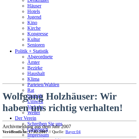
Denkmäler
Häuser
Hotels
Jugend
Kino
Kirche
Kongresse
Kultur
Senioren
Stadtführer
Politik + Statistik
Straßen
Abgeordnete
Ämter
Bezirke
Haushalt
Klima
Parteien/Wahlen
Rat
Wolfgang Holzhäuser: Wir
Statistik
Umwelt
haben uns richtig verhalten!
Verkehr
Wetter
Der Verein
Schreiben Sie uns
Archivmeldung aus dem Jahr 2007
Gästebuch
Veröffentlicht: 17.02.2007
// Quelle:
Bayer 04
Impressum