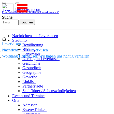
Leverkusen.com
Eine Seite der Internet Initiative Leverkusen e.V.
Suche
Suchen
Nachrichten aus Leverkusen
Stadtinfo
Leverkusen
Bevölkerung
Bildung
Nachrichten aus Leverkusen
Denkmäler
Wolfgang Holzhäuser: Wir haben uns richtig verhalten!
Der Tag in Leverkusen
Geschichte
Gesundheit
Geographie
Gewerbe
Linkliste
Partnerstädte
Stadtführer / Sehenswürdigkeiten
Stadtplan
Events und Termine
Stadtteile
Orte
Sport
Adressen
Who is who
Essen+Trinken
Wohnen