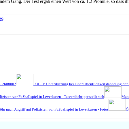
ndem Gang. Der Test ergab einen Wert von ca. 1,2 Promille, so dass i
29
t - 2608002
POL-D: Unterstützung bei einer Öffentlichkeitsfahndung der P
izisten vor Fußballspiel in Leverkusen - Tatverdächtiger stellt sich
Mann
ln nach Angriff auf Polizisten vor Fußballspiel in Leverkusen - Fotos
Öf