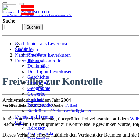
Leverkusen.com
Eine Seite der Internet Initiative Leverkusen e.V.
Suche
Suchen
Nachrichten aus Leverkusen
Stadtinfo
Leverkusen
Bevölkerung
Nachrichten aus Leverkusen
Bildung
Freiwillig zur Kontrolle
Denkmäler
Der Tag in Leverkusen
Geschichte
Freiwillig zur Kontrolle
Gesundheit
Geographie
Gewerbe
Linkliste
Archivmeldung aus dem Jahr 2004
Partnerstädte
Veröffentlicht: 08.07.2004
// Quelle:
Polizei
Stadtführer / Sehenswürdigkeiten
Stadtplan
Events und Termine
In der Nacht zu Donnerstag überprüften Polizeibeamten auf dem
Will
Stadtteile
Orte
Nachdem ein Fahrzeugführer zur Kontrollstelle gewunken wurde, folg
Sport
Adressen
Who is who
Essen+Trinken
Dieses Verhalten erregte natürlich den Verdacht der Beamten und sie 
Wohnen