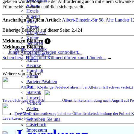
Denkmäler
gebeten wurde, folgte sie der Aufforderung auch mit einem schwanke
Häuser
Führerschein wurde natürlich sichergestellt.
Hotels
Jugend
Anschriften aus dem Artikel:
Albert-Einstein-Str 58
,
Alte Landstr 1
Kino
Kirche
Bisherige Besucher auf dieser Seite: 2.424
Kongresse
Kultur
Meldungen Blättern
i
Senioren
Meldungen Blättern
Stadtführer
Politik + Statistik
←
Junge Autofahrer werden kontrolliert...
Straßen
Abgeordnete
Schembera, Horna und Kühnert dürfen zum Länderk...
→
Ämter
Bezirke
Haushalt
Weitere von "Polizei"
Klima
Parteien/Wahlen
Rat
POL-ME: 62-jährige Pedelec-Fahrerin bei Alleinunfall schwer verletz
Statistik
Umwelt
Tatverdächtiger stellt sich
Öffentlichkeitsfahndung nach Angriff auf Pol
Verkehr
Wetter
POL-D: Unterstützung bei einer Öffentlichkeitsfahndung der Polizei Kö
Der Verein
Leverkusen - Fotos
Schreiben Sie uns
Gästebuch
Impressum