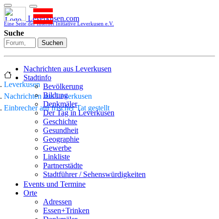
Leverkusen.com
Eine Seite der Internet Initiative Leverkusen e.V.
Suche
Suchen
Nachrichten aus Leverkusen
Stadtinfo
Leverkusen
Bevölkerung
Bildung
Nachrichten aus Leverkusen
Denkmäler
Einbrecher auf frischer Tat gestellt
Der Tag in Leverkusen
Geschichte
Gesundheit
Geographie
Gewerbe
Linkliste
Partnerstädte
Stadtführer / Sehenswürdigkeiten
Stadtplan
Events und Termine
Stadtteile
Orte
Sport
Adressen
Who is who
Essen+Trinken
Wohnen