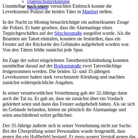
Datenschutzerklärung
Unmittelbar nach einem versuchten Einbruch konnte die
Sponsoren
Leverkusener Polizei die beiden Täter in
Manfort
stellen.
In der Nacht zu Montag benachrichtigte ein aufmerksamer Zeuge
die Polizei. Er hatte gesehen, dass die Alarmanlage eines
Teppichgeschäftes auf der
Stixchesstraße
ausgelöst wurde. Als die
Beamten am Tatort eintrafen, konnten sie feststellen, dass ein
Fenster auf der Rückseite des Gebäudes aufgehebelt worden war.
Von den Tätern fehlte zunächst jede Spur.
Im Zuge der sofort eingeleiteten Tatortbereichsfahndung konnten
unmittelbar darauf auf der
Borkumstraße
zwei Tatverdächtige
festgenommen werden. Die beiden 32- und 35-jährigen
Leverkusener hatten stark verschmutzte Kleidung und machten
zunächst widersprüchliche Angaben.
In seiner verantwortlichen Vernehmung gab der 32-Jährige dann
auch die Tat zu. Er gab an, dass sie zunächst über ein Vordach
geklettert seien und dann das Fenster aufgehebelt hätten. Als sie sich
im Gebäude befanden, hörten sie plötzlich die Alarmanlage und
seien anschließend sofort geflüchtet.
Der 35-Jährige äußerte sich in seiner Vernehmung nicht zur Sache.
Bei der Überprüfung seiner Personalien wurde festgestellt, dass
gegen ihn ein Haftbefehl bestand. Er muss wegen Verstoß gegen das