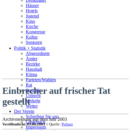
Denkmäler
Häuser
Hotels
Jugend
Kino
Kirche
Kongresse
Kultur
Senioren
Stadtführer
Politik + Statistik
Straßen
Abgeordnete
Ämter
Bezirke
Haushalt
Klima
Parteien/Wahlen
Rat
Einbrecher auf frischer Tat
Statistik
Umwelt
gestellt
Verkehr
Wetter
Der Verein
Schreiben Sie uns
Archivmeldung aus dem Jahr 2003
Gästebuch
Veröffentlicht: 03.06.2003
// Quelle:
Polizei
Impressum