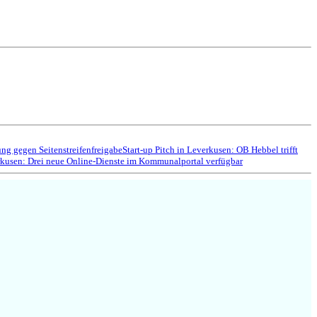
g gegen Seitenstreifenfreigabe
Start-up Pitch in Leverkusen: OB Hebbel trifft
kusen: Drei neue Online-Dienste im Kommunalportal verfügbar