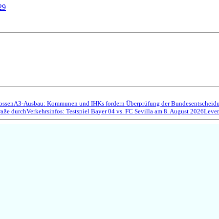
29
ossen
A3-Ausbau: Kommunen und IHKs fordern Überprüfung der Bundesentscheidun
raße durch
Verkehrsinfos: Testspiel Bayer 04 vs. FC Sevilla am 8. August 2026
Lever