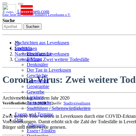
Leverkusen.com
Eine Seite der Internet Initiative Leverkusen e.V.
Suche
Suchen
Nachrichten aus Leverkusen
Stadtinfo
Leverkusen
Bevölkerung
Nachrichten aus Leverkusen
Bildung
Corona-Virus: Zwei weitere Todesfälle
Denkmäler
Der Tag in Leverkusen
Geschichte
Corona-Virus: Zwei weitere Tode
Gesundheit
Geographie
Gewerbe
Linkliste
Archivmeldung aus dem Jahr 2020
Partnerstädte
Veröffentlicht: 11.11.2020
// Quelle:
Stadtverwaltung
Stadtführer / Sehenswürdigkeiten
Stadtplan
Events und Termine
Zwei weitere Tode wurden in Leverkusen durch eine COVID-Erkrankun
Stadtteile
Orte
Vorerkrankungen. Damit erhöht sich die Zahl der Todesfälle in Leve
Sport
Adressen
Bürger sind mittlerweile genesen.
Who is who
Essen+Trinken
Wohnen