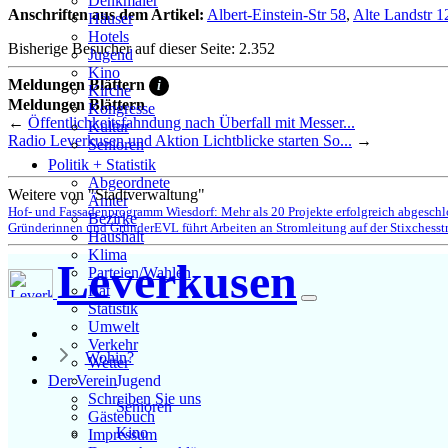
Denkmäler
Anschriften aus dem Artikel:
Albert-Einstein-Str 58
,
Alte Landstr 1
Häuser
Hotels
Bisherige Besucher auf dieser Seite: 2.352
Jugend
Kino
Meldungen Blättern
i
Kirche
Meldungen Blättern
Kongresse
←
Öffentlichkeitsfahndung nach Überfall mit Messer...
Kultur
Radio Leverkusen und Aktion Lichtblicke starten So...
→
Senioren
Stadtführer
Politik + Statistik
Straßen
Abgeordnete
Weitere von "Stadtverwaltung"
Ämter
Hof- und Fassadenprogramm Wiesdorf: Mehr als 20 Projekte erfolgreich abgeschl
Bezirke
Gründerinnen und Gründer
EVL führt Arbeiten an Stromleitung auf der Stixchesst
Haushalt
Klima
Leverkusen
Parteien/Wahlen
Rat
Statistik
Umwelt
Verkehr
Wohin?
Wetter
Jugend
Der Verein
Schreiben Sie uns
Senioren
Gästebuch
Kino
Impressum