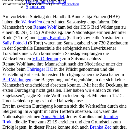
Datenschutzerklärung
Veröffentlicht: 14.05.2017
// Quelle:
Werkselfen
Sponsoren
Am vorletzten Spieltag der Handball-Bundesliga Frauen (HBF)
haben die
Werkselfen
den zehnten Saisonsieg eingefahren. Die
Mannschaft von
Renate Wolf
kam bei der HSG Bad Wildungen zu
einem 30:29 (15:15)-Arbeitssieg. Die Nationalspielerinnen Jennifer
Rode (7 Tore) und
Jenny Karolius
(6 Tore) sowie die Australierin
Sally Potocki
(6 Tore) waren am Samstagabend vor 730 Zuschauern
in der Sporthalle Enseschule die erfolgreichsten Leverkusener
Torschützinnen. Am kommenden Samstag empfangen die
Werkselfen den
VfL Oldenburg
zum Saisonabschluss.
Renate Wolf hatte ihre Mannschaft nach der Niederlage unter der
Woche beim
Thüringer HC
in die Pflicht genommen und die
Einstellung kritisiert. Im ersten Durchgang sahen die Zuschauer in
Bad Wildungen
eine Begegnung auf Augenhöhe, in der sich keine
Mannschaft entscheidend absetzen konnte. „Mir hat die Deckung im
ersten Durchgang nicht gefallen. Hier haben wir einfach zu viel
zugelassen“, sagte Renate Wolf nach dem Spiel. Mit einem 15:15-
Unentschieden ging es in die Halbzeitpause.
Erst im zweiten Durchgang konnten sich die Werkselfen durch eine
Steigerung im Angriff mit drei Treffern absetzen. Es waren die
Nationalspielerinnen
Anna Seidel
, Jenny Karolius und
Jennifer
Rode
, die die Tore zum 22:19 erzielten und den Grundstein zum
Erfolg legten. In dieser Phase konnte sich auch
Branka Zec
mit drei