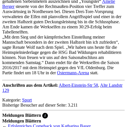
gehaltenen Siebenmetern auszeichnen und „Youngster“
Amelie
Berger
steuerte von der Rechtsaußen-Position vier Treffer zum
Auswärtssieg in Nordhessen bei. Diesen Drei-Tore-Vorsprung
verwalteten die Elfen mit planvollem Angriffsspiel und einer in der
zweiten Halbzeit guten Deckungsleistung bis in die Schlussphase.
Am Ende kamen die Werkselfen zu einem 30:29-Erfolg beim
Tabellenelften.
„Mit dem Sieg und der kämpferischen Einstellung meiner
Mannschaft besonders in der zweiten Halbzeit bin ich zufrieden“,
sagte Renate Wolf nach dem Spiel. „Wir haben uns heute für die
Heimspielniederlage gegen die HSG Bad Wildungen rehabilitieren
können. Nun freuen wir uns auf den Saisonabschluss am
kommenden Samstag.“ Dann endet für die Werkselfen die Saison
2016/2017 mit dem Heimspiel gegen den VfL Oldenburg. Die
Partie findet um 18 Uhr in der
Ostermann-Arena
statt.
Anschriften aus dem Artikel:
Albert-Einstein-Str 58
,
Alte Landstr
129
Kategorie:
Sport
Bisherige Besucher auf dieser Seite: 3.211
Meldungen Blättern
i
Meldungen Blättern
←
Erfolgreiches Comeback von Katharina Bauer...