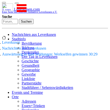
Leverkusen.com
Eine Seite der Internet Initiative Leverkusen e.V.
Suche
Suchen
Nachrichten aus Leverkusen
Stadtinfo
Leverkusen
Bevölkerung
Bildung
Nachrichten aus Leverkusen
Denkmäler
Auswärtssieg in Bad Wildungen: Werkselfen gewinnen 30:29
Der Tag in Leverkusen
Geschichte
Gesundheit
Geographie
Gewerbe
Linkliste
Partnerstädte
Stadtführer / Sehenswürdigkeiten
Stadtplan
Events und Termine
Stadtteile
Orte
Sport
Adressen
Who is who
Essen+Trinken
Wohnen