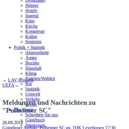
Denkmäler
Häuser
Hotels
Jugend
Kino
Kirche
Kongresse
Kultur
Senioren
Stadtführer
Politik + Statistik
Straßen
Abgeordnete
Ämter
Bezirke
Haushalt
Klima
Parteien/Wahlen
←
LAV Rostock
Rat
UEFA
→
Statistik
Umwelt
Verkehr
Meldungen und Nachrichten zu
Wetter
"Pulheimer SC"
Der Verein
Schreiben Sie uns
Gästebuch
26.09.2018
Impressum
Grandioser Auftakt: Pulheimer SC gg. DJK Leverkusen 17:30