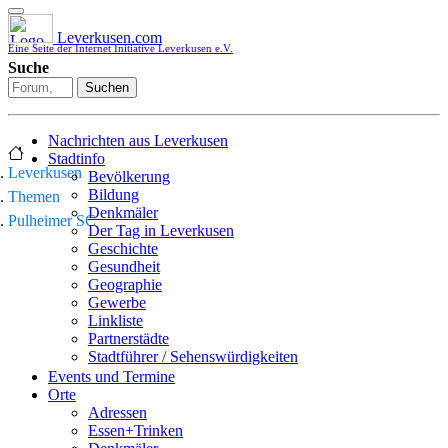
Leverkusen.com
Eine Seite der Internet Initiative Leverkusen e.V.
Suche
Suchen
Nachrichten aus Leverkusen
Stadtinfo
Leverkusen
Bevölkerung
Bildung
Themen
Denkmäler
Pulheimer SC
Der Tag in Leverkusen
Geschichte
Gesundheit
Geographie
Gewerbe
Linkliste
Partnerstädte
Stadtführer / Sehenswürdigkeiten
Stadtplan
Events und Termine
Stadtteile
Orte
Sport
Adressen
Who is who
Essen+Trinken
Wohnen