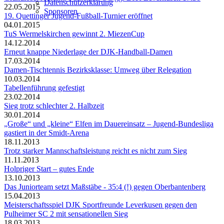
Datenschutzerklärung
22.05.2015
Sponsoren
19. Quettinger Jugend-Fußball-Turnier eröffnet
04.01.2015
TuS Wermelskirchen gewinnt 2. MiezenCup
14.12.2014
Erneut knappe Niederlage der DJK-Handball-Damen
17.03.2014
Damen-Tischtennis Bezirksklasse: Umweg über Relegation
10.03.2014
Tabellenführung gefestigt
23.02.2014
Sieg trotz schlechter 2. Halbzeit
30.01.2014
„Große“ und „kleine“ Elfen im Dauereinsatz – Jugend-Bundesliga
gastiert in der Smidt-Arena
18.11.2013
Trotz starker Mannschaftsleistung reicht es nicht zum Sieg
11.11.2013
Holpriger Start – gutes Ende
13.10.2013
Das Juniorteam setzt Maßstäbe - 35:4 (!) gegen Oberbantenberg
15.04.2013
Meisterschaftsspiel DJK Sportfreunde Leverkusen gegen den
Pulheimer SC 2 mit sensationellen Sieg
18.03.2013