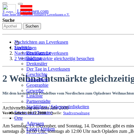
Leverkusen.com
Eine Seite der Internet Initiative Leverkusen e.V.
Suche
Suchen
Nachrichten aus Leverkusen
Stadtinfo
Leverkusen
Bevölkerung
Nachrichten aus Leverkusen
Bildung
2 Weihnachtsmärkte gleichzeitig besuchen
Denkmäler
Der Tag in Leverkusen
Geschichte
2 Weihnachtsmärkte gleichzeiti
Gesundheit
Geographie
Gewerbe
Mit dem kostenfreien Pendelbus vom Nordischen zum Opladener Weihnachtsm
Linkliste
Partnerstädte
Stadtführer / Sehenswürdigkeiten
Archivmeldung aus dem Jahr 2008
Stadtplan
Events und Termine
Veröffentlicht: 09.12.2008
// Quelle:
Stadtverwaltung
Stadtteile
Orte
Sport
Adressen
Am Samstag, 13. Dezember, und Sonntag, 14. Dezember, gibt es min
Who is who
Essen+Trinken
samstags ab 14:00 Uhr, sonntags ab 12:00 Uhr nach Opladen zum „Be
Wohnen