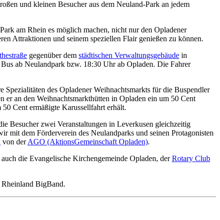
 großen und kleinen Besucher aus dem Neuland-Park an jedem
Park am Rhein es möglich machen, nicht nur den Opladener
en Attraktionen und seinem speziellen Flair genießen zu können.
hestraße
gegenüber dem
städtischen Verwaltungsgebäude
in
e Bus ab Neulandpark bzw. 18:30 Uhr ab Opladen. Die Fahrer
re Spezialitäten des Opladener Weihnachtsmarkts für die Buspendler
en er an den Weihnachtsmarkthütten in Opladen ein um 50 Cent
50 Cent ermäßigte Karussellfahrt erhält.
die Besucher zwei Veranstaltungen in Leverkusen gleichzeitig
 wir mit dem Förderverein des Neulandparks und seinen Protagonisten
l
von der
AGO (AktionsGemeinschaft Opladen)
.
auch die Evangelische Kirchengemeinde Opladen, der
Rotary Club
e Rheinland BigBand.