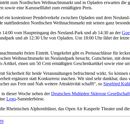
intritt zum Nordischen Weihnachtsmarkt und in Opladen erwarten die
 sowie eine Karussellfahrt zum ermäßigten Preis.
d ein kostenloser Pendelverkehr zwischen Opladen und dem Neuland-
 stattfindenden Nordischen Weihnachtsmarkt mit seinen ganz besonder
h ab 14:00 vom Haupteingang des Neuland-Park und ab 14:30 an der
Goet
andpark und ab 12:30 Uhr von Opladen. Um 18:00 Uhr fährt der letzt
chtsmarkt freien Eintritt. Umgekehrt gibt es Preisnachlässe für lecke
dischen Weihnachtsmarkt im Neulandpark besucht, Gutscheine, mit den
-Artikel, einen um 50 Cent ermäßigten Geschenkartikel sowie eine um 
it Sicherheit für beide Veranstaltungen befruchtend wirkt. So können 
erheit ergänzen statt Konkurrenz machen. Wir sind sehr dankbar, dass
cher aus Fern und Nah weitere Attraktivität schafft“, so
Siegfried Kuh
h in dieser Woche neben der
Deutschen Multiplen Sklerose Gesellschaft
eine
Lego
-Sammlerbörse.
 die Rheinischen Alphornbläser, das Open Air Kasperle Theater und di
29