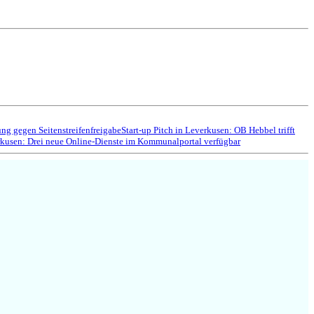
g gegen Seitenstreifenfreigabe
Start-up Pitch in Leverkusen: OB Hebbel trifft
kusen: Drei neue Online-Dienste im Kommunalportal verfügbar