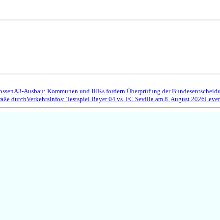
ossen
A3-Ausbau: Kommunen und IHKs fordern Überprüfung der Bundesentscheidun
raße durch
Verkehrsinfos: Testspiel Bayer 04 vs. FC Sevilla am 8. August 2026
Lever