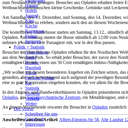
Denkmäler
zum Neuland-Park gelangen. Besucher aus Opladen erhalten freien E
Häuser
Weihnachtsmarkthäuschen kleine Geschenke, Getränke und Leckereien
Hotels
Jugend
Am Samstag, den 13. Dezember, und Sonntag, den 14. Dezember, wir
Kino
Weihnachtsmarkt zu erleben, sondern auch den an diesem Wochenende
Kirche
Kongresse
Die kostenfreien Shuttlebusse starten am Samstag, 13.12., stündlic
Kultur
Opladen. Am Sonntag starten die Busse stündlich ab 12:00 vom Neul
Senioren
nehmen jeweils so viele Passagiere mit, wie in den Bus passen.
Stadtführer
Politik + Statistik
Straßen
Besucher mit dem Bus aus Opladen erhalten für den Nordischen Weihna
Abgeordnete
aus dem Neuland-Park. So erhält jeder Besucher, der zuvor den Nor
Ämter
ermäßigtes Getränk, einen um 50 Cent ermäßigten Imbiss-/Süßigkeiten
Bezirke
Haushalt
„Wir wollen mit diesem besonderen Angebot ein Zeichen setzen, das m
Klima
genießen, die sich hervorragend auch aufgrund der jeweiligen Besond
Parteien/Wahlen
eine so gute Kooperation eingehen konnten, die vor allem für die Besu
Rat
Statistik
In den Aktions- und Handwerkerhäusern in Opladen präsentieren sic
Umwelt
Opladen
, das
Sozialpsychiatrische Zentrum
, ein Metalldesigner, und 
Verkehr
Wetter
An diesem Wochenende erwartet die Besucher in
Opladen
zusätzlich
Der Verein
Schreiben Sie uns
Gästebuch
Anschriften aus dem Artikel:
Albert-Einstein-Str 58
,
Alte Landstr 1
Impressum