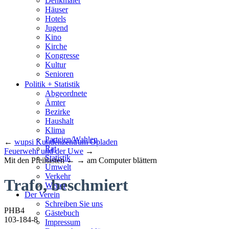
Denkmäler
Häuser
Hotels
Jugend
Kino
Kirche
Kongresse
Kultur
Senioren
Stadtführer
Politik + Statistik
Straßen
Abgeordnete
Ämter
Bezirke
Haushalt
Klima
Parteien/Wahlen
←
wupsi Kundenzentrum Opladen
Rat
Feuerwehr und der Uwe
→
Statistik
Mit den Pfeiltasten ← → am Computer blättern
Umwelt
Verkehr
Trafo, beschmiert
Wetter
Der Verein
Schreiben Sie uns
PHB4
Gästebuch
103-184-8
Impressum