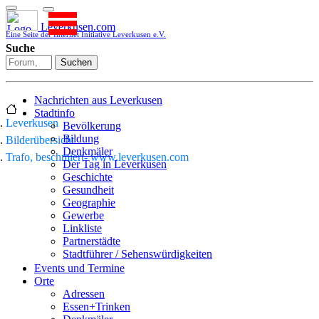
Leverkusen.com
Eine Seite der Internet Initiative Leverkusen e.V.
Suche
Suchen
Nachrichten aus Leverkusen
Stadtinfo
Leverkusen
Bevölkerung
Bildung
Bilderübersicht
Denkmäler
Trafo, beschmiert- www.leverkusen.com
Der Tag in Leverkusen
Geschichte
Gesundheit
Geographie
Gewerbe
Linkliste
Partnerstädte
Stadtführer / Sehenswürdigkeiten
Stadtplan
Events und Termine
Stadtteile
Orte
Sport
Adressen
Who is who
Essen+Trinken
Wohnen