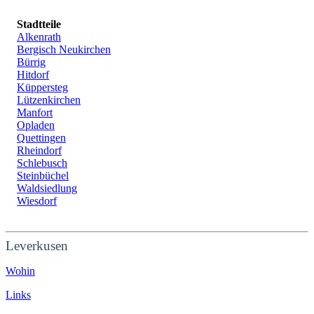
Stadtteile
Alkenrath
Bergisch Neukirchen
Bürrig
Hitdorf
Küppersteg
Lützenkirchen
Manfort
Opladen
Quettingen
Rheindorf
Schlebusch
Steinbüchel
Waldsiedlung
Wiesdorf
Leverkusen
Wohin
Links