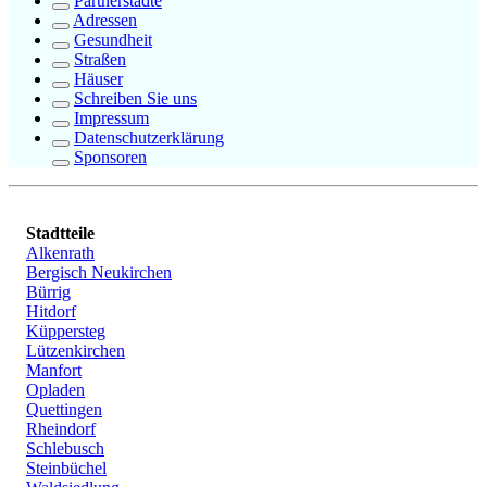
Partnerstädte
Adressen
Gesundheit
Straßen
Häuser
Schreiben Sie uns
Impressum
Datenschutzerklärung
Sponsoren
Stadtteile
Alkenrath
Bergisch Neukirchen
Bürrig
Hitdorf
Küppersteg
Lützenkirchen
Manfort
Opladen
Quettingen
Rheindorf
Schlebusch
Steinbüchel