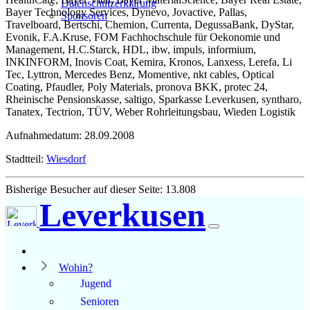
Datenschutzerklärung
Bayer Technology Services, Dynevo, Jovactive, Pallas,
Sponsoren
Travelboard, Bertschi, Chemion, Currenta, DegussaBank, DyStar,
Evonik, F.A.Kruse, FOM Fachhochschule für Oekonomie und
Management, H.C.Starck, HDL, ibw, impuls, informium,
INKINFORM, Inovis Coat, Kemira, Kronos, Lanxess, Lerefa, Li
Tec, Lyttron, Mercedes Benz, Momentive, nkt cables, Optical
Coating, Pfaudler, Poly Materials, pronova BKK, protec 24,
Rheinische Pensionskasse, saltigo, Sparkasse Leverkusen, syntharo,
Tanatex, Tectrion, TÜV, Weber Rohrleitungsbau, Wieden Logistik
Aufnahmedatum: 28.09.2008
Stadtteil:
Wiesdorf
Bisherige Besucher auf dieser Seite: 13.808
Leverkusen
Wohin?
Jugend
Senioren