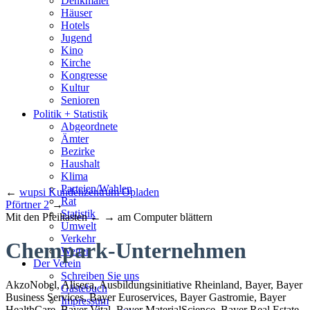
Denkmäler
Häuser
Hotels
Jugend
Kino
Kirche
Kongresse
Kultur
Senioren
Stadtführer
Politik + Statistik
Straßen
Abgeordnete
Ämter
Bezirke
Haushalt
Klima
Parteien/Wahlen
←
wupsi Kundenzentrum Opladen
Rat
Pförtner 2
→
Statistik
Mit den Pfeiltasten ← → am Computer blättern
Umwelt
Verkehr
Chempark-Unternehmen
Wetter
Der Verein
Schreiben Sie uns
AkzoNobel, Aliseca, Ausbildungsinitiative Rheinland, Bayer, Bayer
Gästebuch
Business Services, Bayer Euroservices, Bayer Gastromie, Bayer
Impressum
HealthCare, Bayer Vital, Bayer MaterialScience, Bayer Real Estate,