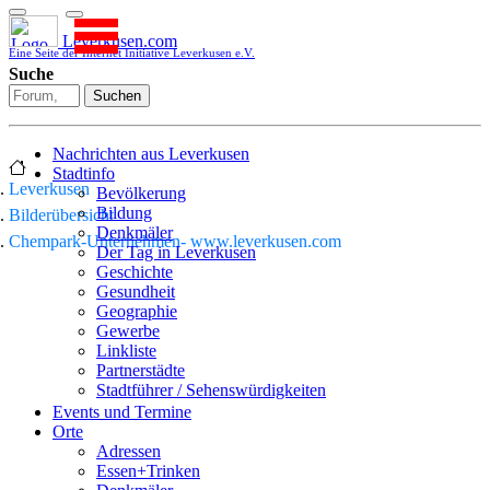
Leverkusen.com
Eine Seite der Internet Initiative Leverkusen e.V.
Suche
Suchen
Nachrichten aus Leverkusen
Stadtinfo
Leverkusen
Bevölkerung
Bildung
Bilderübersicht
Denkmäler
Chempark-Unternehmen- www.leverkusen.com
Der Tag in Leverkusen
Geschichte
Gesundheit
Geographie
Gewerbe
Linkliste
Partnerstädte
Stadtführer / Sehenswürdigkeiten
Stadtplan
Events und Termine
Stadtteile
Orte
Sport
Adressen
Who is who
Essen+Trinken
Wohnen