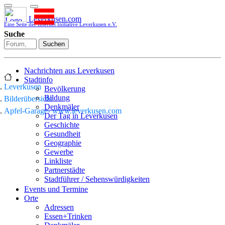
Leverkusen.com
Eine Seite der Internet Initiative Leverkusen e.V.
Suche
Suchen
Nachrichten aus Leverkusen
Stadtinfo
Leverkusen
Bevölkerung
Bildung
Bilderübersicht
Denkmäler
Apfel-Garage- www.leverkusen.com
Der Tag in Leverkusen
Geschichte
Gesundheit
Geographie
Gewerbe
Linkliste
Partnerstädte
Stadtführer / Sehenswürdigkeiten
Stadtplan
Events und Termine
Stadtteile
Orte
Sport
Adressen
Who is who
Essen+Trinken
Wohnen