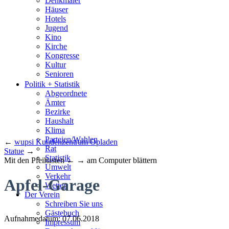
Denkmäler
Häuser
Hotels
Jugend
Kino
Kirche
Kongresse
Kultur
Senioren
Stadtführer
Politik + Statistik
Straßen
Abgeordnete
Ämter
Bezirke
Haushalt
Klima
Parteien/Wahlen
←
wupsi Kundenzentrum Opladen
Rat
Statue
→
Statistik
Mit den Pfeiltasten ← → am Computer blättern
Umwelt
Verkehr
Apfel-Garage
Wetter
Der Verein
Schreiben Sie uns
Gästebuch
Aufnahmedatum: 07.06.2018
Impressum