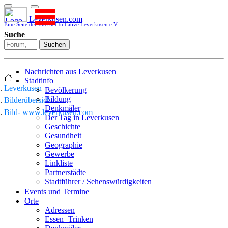
Leverkusen.com
Eine Seite der Internet Initiative Leverkusen e.V.
Suche
Suchen
Nachrichten aus Leverkusen
Stadtinfo
Leverkusen
Bevölkerung
Bildung
Bilderübersicht
Denkmäler
Bild- www.leverkusen.com
Der Tag in Leverkusen
Geschichte
Gesundheit
Geographie
Gewerbe
Linkliste
Partnerstädte
Stadtführer / Sehenswürdigkeiten
Stadtplan
Events und Termine
Stadtteile
Orte
Sport
Adressen
Who is who
Essen+Trinken
Wohnen