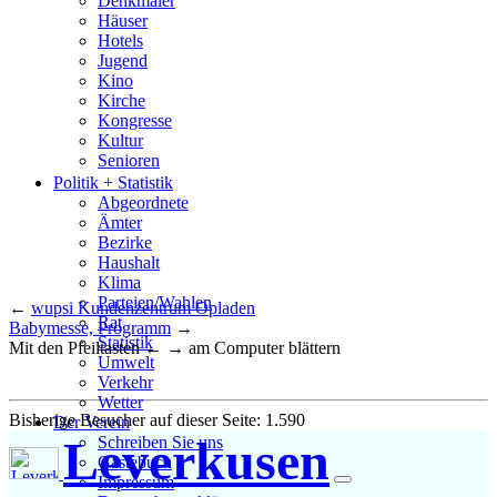
Denkmäler
Häuser
Hotels
Jugend
Kino
Kirche
Kongresse
Kultur
Senioren
Stadtführer
Politik + Statistik
Straßen
Abgeordnete
Ämter
Bezirke
Haushalt
Klima
Parteien/Wahlen
←
wupsi Kundenzentrum Opladen
Rat
Babymesse, Programm
→
Statistik
Mit den Pfeiltasten ← → am Computer blättern
Umwelt
Verkehr
Wetter
Bisherige Besucher auf dieser Seite: 1.590
Der Verein
Leverkusen
Schreiben Sie uns
Gästebuch
Impressum