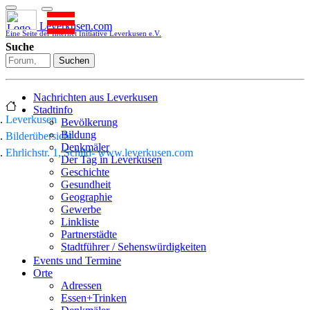
Leverkusen.com
Eine Seite der Internet Initiative Leverkusen e.V.
Suche
Suchen
Nachrichten aus Leverkusen
Stadtinfo
Leverkusen
Bevölkerung
Bildung
Bilderübersicht
Denkmäler
Ehrlichstr. 1, Schild- www.leverkusen.com
Der Tag in Leverkusen
Geschichte
Gesundheit
Geographie
Gewerbe
Linkliste
Partnerstädte
Stadtführer / Sehenswürdigkeiten
Stadtplan
Events und Termine
Stadtteile
Orte
Sport
Adressen
Who is who
Essen+Trinken
Wohnen