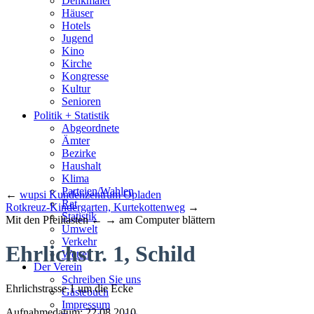
Denkmäler
Häuser
Hotels
Jugend
Kino
Kirche
Kongresse
Kultur
Senioren
Stadtführer
Politik + Statistik
Straßen
Abgeordnete
Ämter
Bezirke
Haushalt
Klima
Parteien/Wahlen
←
wupsi Kundenzentrum Opladen
Rat
Rotkreuz-Kindergarten, Kurtekottenweg
→
Statistik
Mit den Pfeiltasten ← → am Computer blättern
Umwelt
Verkehr
Ehrlichstr. 1, Schild
Wetter
Der Verein
Schreiben Sie uns
Ehrlichstrasse 1 um die Ecke
Gästebuch
Impressum
Aufnahmedatum: 22.08.2010