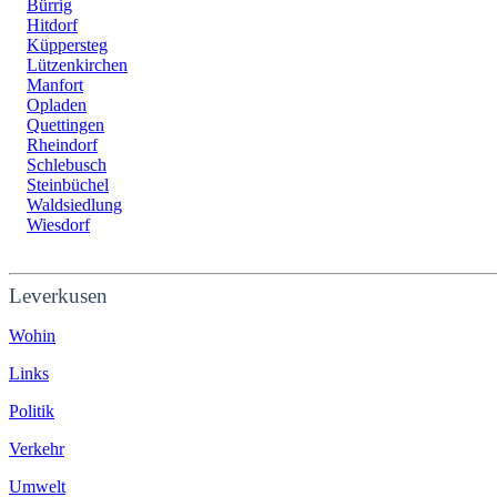
Bürrig
Hitdorf
Küppersteg
Lützenkirchen
Manfort
Opladen
Quettingen
Rheindorf
Schlebusch
Steinbüchel
Waldsiedlung
Wiesdorf
Leverkusen
Wohin
Links
Politik
Verkehr
Umwelt