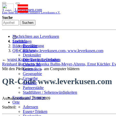
Leverkusen.com
Eine Seite der Internet Initiative Leverkusen e.V.
Suche
Suchen
Nachrichten aus Leverkusen
Stadtinfo
Leverkusen
Bevölkerung
Bilderübersicht
Bildung
QR-Code www.leverkusen.com- www.leverkusen.com
Denkmäler
←
wupsi Kundenzentrum Opladen
Der Tag in Leverkusen
Reinhard Buchhorn, Monika Ballin-Meyer-Ahrens, Ernst Küchler, E
Geschichte
Mit den Pfeiltasten ← → am Computer blättern
Gesundheit
Geographie
Gewerbe
QR-Code www.leverkusen.com
Linkliste
Partnerstädte
Stadtführer / Sehenswürdigkeiten
Stadtplan
Events und Termine
Aufnahmedatum: 25.08.2009
Stadtteile
Orte
Sport
Adressen
Stadtteil:
Who is who
Essen+Trinken
Wohnen