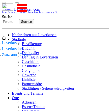
Leverkusen.com
Eine Seite der Internet Initiative Leverkusen e.V.
Suche
Suchen
Nachrichten aus Leverkusen
Stadtinfo
Leverkusen
Bevölkerung
Bildung
Leverkusener
Denkmäler
Zsuzsanna Czentnár
Der Tag in Leverkusen
Geschichte
Gesundheit
Geographie
Gewerbe
Linkliste
Partnerstädte
Stadtführer / Sehenswürdigkeiten
Stadtplan
Events und Termine
Stadtteile
Orte
Sport
Adressen
Who is who
Essen+Trinken
Wohnen