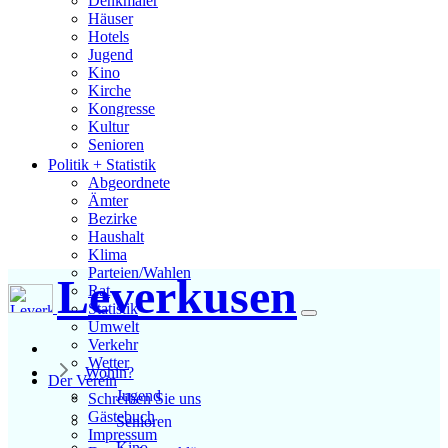
Denkmäler
Häuser
Hotels
Jugend
Kino
Kirche
Kongresse
Kultur
Senioren
Stadtführer
Politik + Statistik
Straßen
Abgeordnete
Ämter
Bezirke
Haushalt
Klima
Parteien/Wahlen
Leverkusen
Rat
Statistik
Umwelt
Verkehr
Wetter
Wohin?
Der Verein
Jugend
Schreiben Sie uns
Gästebuch
Senioren
Impressum
Kino