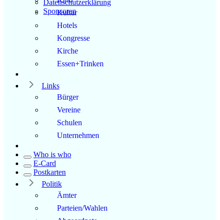
Datenschutzerklärung
Sponsoren
Kultur
Hotels
Kongresse
Kirche
Essen+Trinken
Links
Bürger
Vereine
Schulen
Unternehmen
Who is who
E-Card
Postkarten
Politik
Ämter
Parteien/Wahlen