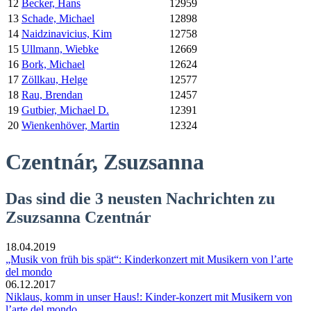
12
Becker, Hans
12959
13
Schade, Michael
12898
14
Naidzinavicius, Kim
12758
15
Ullmann, Wiebke
12669
16
Bork, Michael
12624
17
Zöllkau, Helge
12577
18
Rau, Brendan
12457
19
Gutbier, Michael D.
12391
20
Wienkenhöver, Martin
12324
Czentnár, Zsuzsanna
Das sind die 3 neusten Nachrichten zu
Zsuzsanna Czentnár
18.04.2019
„Musik von früh bis spät“: Kinderkonzert mit Musikern von l’arte
del mondo
06.12.2017
Niklaus, komm in unser Haus!: Kinder-konzert mit Musikern von
l’arte del mondo