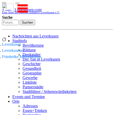
Leverkusen.com
Eine Seite der Internet Initiative Leverkusen e.V.
Suche
Suchen
Nachrichten aus Leverkusen
Stadtinfo
Leverkusen
Bevölkerung
Bildung
Leverkusener
Denkmäler
Friederike Möhlenkamp
Der Tag in Leverkusen
Geschichte
Gesundheit
Geographie
Gewerbe
Linkliste
Partnerstädte
Stadtführer / Sehenswürdigkeiten
Stadtplan
Events und Termine
Stadtteile
Orte
Sport
Adressen
Who is who
Essen+Trinken
Wohnen