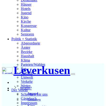
Denkmäler
Häuser
Hotels
Jugend
Kino
Kirche
Kongresse
Kultur
Senioren
Stadtführer
Politik + Statistik
Straßen
Abgeordnete
Ämter
Bezirke
Haushalt
Klima
Parteien/Wahlen
Leverkusen
Rat
Statistik
Umwelt
Verkehr
Wetter
Wohin?
Der Verein
Jugend
Schreiben Sie uns
Gästebuch
Senioren
Impressum
Kino