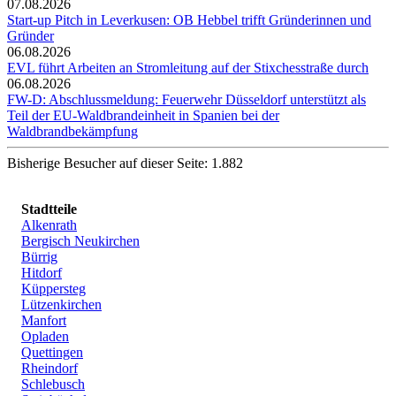
07.08.2026
Start-up Pitch in Leverkusen: OB Hebbel trifft Gründerinnen und
Gründer
06.08.2026
EVL führt Arbeiten an Stromleitung auf der Stixchesstraße durch
06.08.2026
FW-D: Abschlussmeldung: Feuerwehr Düsseldorf unterstützt als
Teil der EU-Waldbrandeinheit in Spanien bei der
Waldbrandbekämpfung
Bisherige Besucher auf dieser Seite: 1.882
Stadtteile
Alkenrath
Bergisch Neukirchen
Bürrig
Hitdorf
Küppersteg
Lützenkirchen
Manfort
Opladen
Quettingen
Rheindorf
Schlebusch