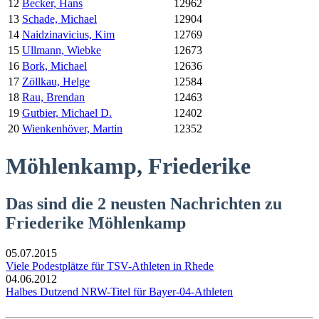
12
Becker, Hans
12962
13
Schade, Michael
12904
14
Naidzinavicius, Kim
12769
15
Ullmann, Wiebke
12673
16
Bork, Michael
12636
17
Zöllkau, Helge
12584
18
Rau, Brendan
12463
19
Gutbier, Michael D.
12402
20
Wienkenhöver, Martin
12352
Möhlenkamp, Friederike
Das sind die 2 neusten Nachrichten zu
Friederike Möhlenkamp
05.07.2015
Viele Podestplätze für TSV-Athleten in Rhede
04.06.2012
Halbes Dutzend NRW-Titel für Bayer-04-Athleten