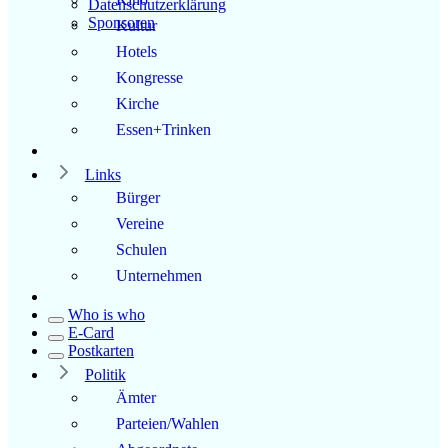
Datenschutzerklärung
Sponsoren
Kultur
Hotels
Kongresse
Kirche
Essen+Trinken
Links
Bürger
Vereine
Schulen
Unternehmen
Who is who
E-Card
Postkarten
Politik
Ämter
Parteien/Wahlen