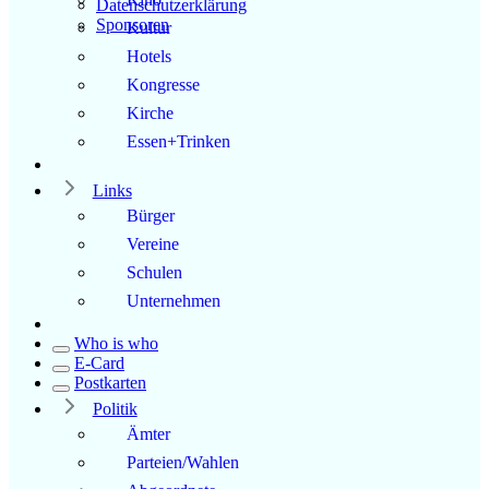
Datenschutzerklärung
Sponsoren
Kultur
Hotels
Kongresse
Kirche
Essen+Trinken
Links
Bürger
Vereine
Schulen
Unternehmen
Who is who
E-Card
Postkarten
Politik
Ämter
Parteien/Wahlen