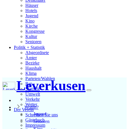
Denkmäler
Häuser
Hotels
Jugend
Kino
Kirche
Kongresse
Kultur
Senioren
Stadtführer
Politik + Statistik
Straßen
Abgeordnete
Ämter
Bezirke
Haushalt
Klima
Parteien/Wahlen
Leverkusen
Rat
Statistik
Umwelt
Verkehr
Wetter
Wohin?
Der Verein
Jugend
Schreiben Sie uns
Gästebuch
Senioren
Impressum
Kino