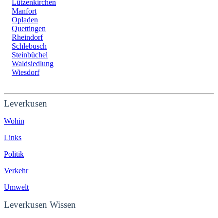
Lützenkirchen
Manfort
Opladen
Quettingen
Rheindorf
Schlebusch
Steinbüchel
Waldsiedlung
Wiesdorf
Leverkusen
Wohin
Links
Politik
Verkehr
Umwelt
Leverkusen Wissen