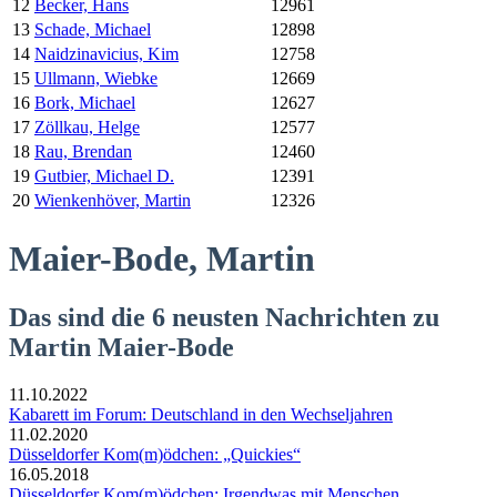
12
Becker, Hans
12961
13
Schade, Michael
12898
14
Naidzinavicius, Kim
12758
15
Ullmann, Wiebke
12669
16
Bork, Michael
12627
17
Zöllkau, Helge
12577
18
Rau, Brendan
12460
19
Gutbier, Michael D.
12391
20
Wienkenhöver, Martin
12326
Maier-Bode, Martin
Das sind die 6 neusten Nachrichten zu
Martin Maier-Bode
11.10.2022
Kabarett im Forum: Deutschland in den Wechseljahren
11.02.2020
Düsseldorfer Kom(m)ödchen: „Quickies“
16.05.2018
Düsseldorfer Kom(m)ödchen: Irgendwas mit Menschen