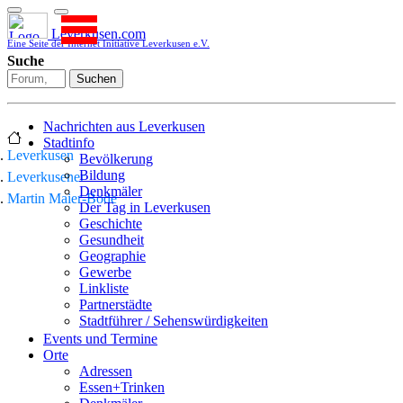
Leverkusen.com
Eine Seite der Internet Initiative Leverkusen e.V.
Suche
Suchen
Nachrichten aus Leverkusen
Stadtinfo
Leverkusen
Bevölkerung
Bildung
Leverkusener
Denkmäler
Martin Maier-Bode
Der Tag in Leverkusen
Geschichte
Gesundheit
Geographie
Gewerbe
Linkliste
Partnerstädte
Stadtführer / Sehenswürdigkeiten
Stadtplan
Events und Termine
Stadtteile
Orte
Sport
Adressen
Who is who
Essen+Trinken
Wohnen