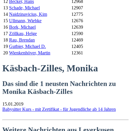
12
Becker, Hans
12968
13
Schade, Michael
12907
14
Naidzinavicius, Kim
12775
15
Ullmann, Wiebke
12676
16
Bork, Michael
12639
17
Zöllkau, Helge
12590
18
Rau, Brendan
12469
19
Gutbier, Michael D.
12405
20
Wienkenhöver, Martin
12361
Käsbach-Zilles, Monika
Das sind die 1 neusten Nachrichten zu
Monika Käsbach-Zilles
15.01.2019
Babysitter Kurs - mit Zertifikat - für Jugendliche ab 14 Jahren
Weitere Nachrichten aus Leverkusen