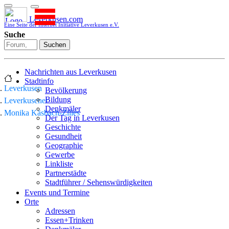
Leverkusen.com
Eine Seite der Internet Initiative Leverkusen e.V.
Suche
Suchen
Nachrichten aus Leverkusen
Stadtinfo
Leverkusen
Bevölkerung
Bildung
Leverkusener
Denkmäler
Monika Käsbach-Zilles
Der Tag in Leverkusen
Geschichte
Gesundheit
Geographie
Gewerbe
Linkliste
Partnerstädte
Stadtführer / Sehenswürdigkeiten
Stadtplan
Events und Termine
Stadtteile
Orte
Sport
Adressen
Who is who
Essen+Trinken
Wohnen