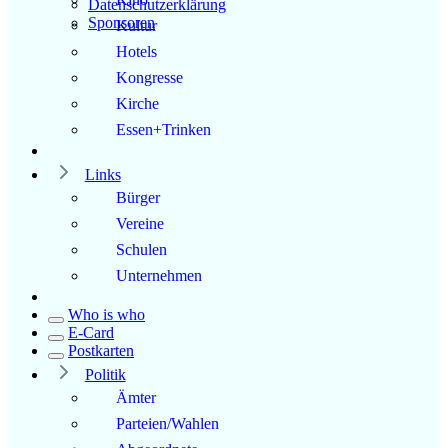
Datenschutzerklärung
Sponsoren
Kultur
Hotels
Kongresse
Kirche
Essen+Trinken
Links
Bürger
Vereine
Schulen
Unternehmen
Who is who
E-Card
Postkarten
Politik
Ämter
Parteien/Wahlen