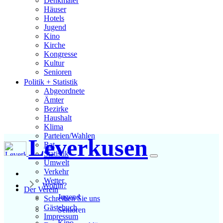
Denkmäler
Häuser
Hotels
Jugend
Kino
Kirche
Kongresse
Kultur
Senioren
Stadtführer
Politik + Statistik
Straßen
Abgeordnete
Ämter
Bezirke
Haushalt
Klima
Parteien/Wahlen
Leverkusen
Rat
Statistik
Umwelt
Verkehr
Wetter
Wohin?
Der Verein
Jugend
Schreiben Sie uns
Gästebuch
Senioren
Impressum
Kino