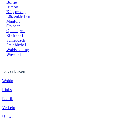
Bürrig
Hitdorf
Küppersteg
Lützenkirchen
Manfort
Opladen
Quettingen
Rheindorf
Schlebusch
Steinbüchel
Waldsiedlung
Wiesdorf
Leverkusen
Wohin
Links
Politik
Verkehr
Umwelt