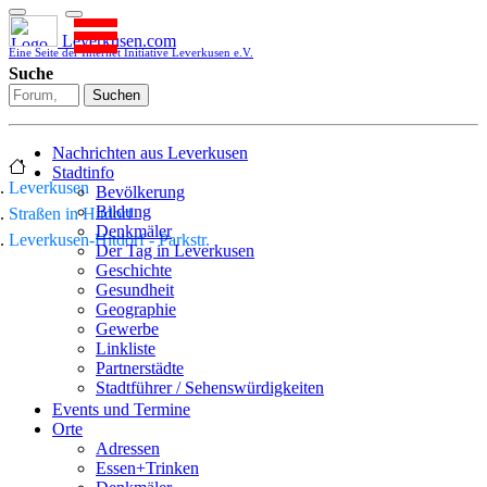
Leverkusen.com
Eine Seite der Internet Initiative Leverkusen e.V.
Suche
Suchen
Nachrichten aus Leverkusen
Stadtinfo
Leverkusen
Bevölkerung
Bildung
Straßen in Hitdorf
Denkmäler
Leverkusen-Hitdorf - Parkstr.
Der Tag in Leverkusen
Geschichte
Gesundheit
Geographie
Gewerbe
Linkliste
Partnerstädte
Stadtführer / Sehenswürdigkeiten
Stadtplan
Events und Termine
Stadtteile
Orte
Sport
Adressen
Who is who
Essen+Trinken
Wohnen