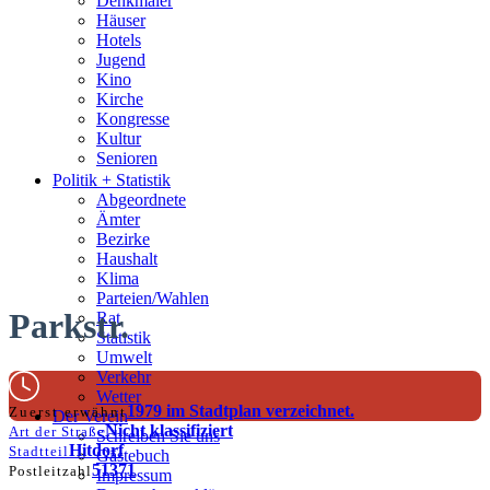
Denkmäler
Häuser
Hotels
Jugend
Kino
Kirche
Kongresse
Kultur
Senioren
Stadtführer
Politik + Statistik
Straßen
Abgeordnete
Ämter
Bezirke
Haushalt
Klima
Parteien/Wahlen
Parkstr.
Rat
Statistik
Umwelt
Verkehr
Wetter
1979 im Stadtplan verzeichnet.
Zuerst erwähnt
Der Verein
Nicht klassifiziert
Art der Straße
Schreiben Sie uns
Hitdorf
Stadtteil
Gästebuch
51371
Postleitzahl
Impressum