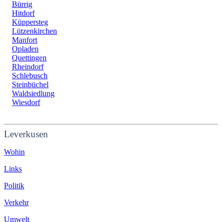
Bürrig
Hitdorf
Küppersteg
Lützenkirchen
Manfort
Opladen
Quettingen
Rheindorf
Schlebusch
Steinbüchel
Waldsiedlung
Wiesdorf
Leverkusen
Wohin
Links
Politik
Verkehr
Umwelt