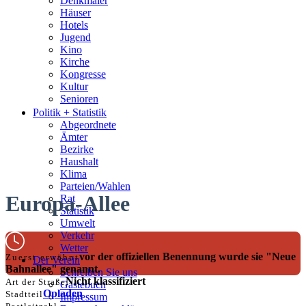
Denkmäler
Häuser
Hotels
Jugend
Kino
Kirche
Kongresse
Kultur
Senioren
Stadtführer
Politik + Statistik
Straßen
Abgeordnete
Ämter
Bezirke
Haushalt
Klima
Parteien/Wahlen
Europa-Allee
Rat
Statistik
Umwelt
Verkehr
Wetter
vor der offiziellen Benennung wurde sie "Neue
Zuerst erwähnt
Der Verein
Bahnallee" genannt.
Schreiben Sie uns
Nicht klassifiziert
Art der Straße
Gästebuch
Opladen
Stadtteil
Impressum
—