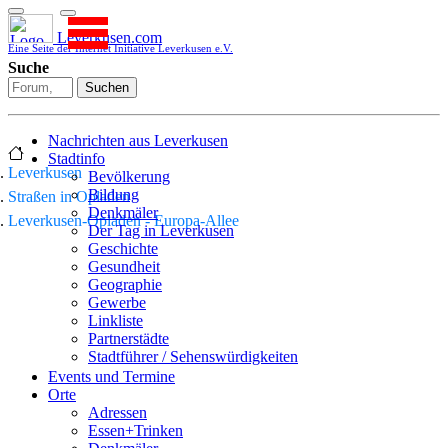
Leverkusen.com
Eine Seite der Internet Initiative Leverkusen e.V.
Suche
Suchen
Nachrichten aus Leverkusen
Stadtinfo
Leverkusen
Bevölkerung
Bildung
Straßen in Opladen
Denkmäler
Leverkusen-Opladen - Europa-Allee
Der Tag in Leverkusen
Geschichte
Gesundheit
Geographie
Gewerbe
Linkliste
Partnerstädte
Stadtführer / Sehenswürdigkeiten
Stadtplan
Events und Termine
Stadtteile
Orte
Sport
Adressen
Who is who
Essen+Trinken
Wohnen