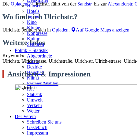
Denkmäler
Die
Opladener
Ulrichstr. führt von der
Sandstr.
bis zur
Alexanderstr.
G
Häuser
Hotels
Wo finde ich Ulrichstr.?
Jugend
Kino
Kirche
Ulrichstr. befindet sich in
Opladen
.
Auf Google Maps anzeigen
Kongresse
Kultur
Weitere Infos
Senioren
Stadtführer
Politik + Statistik
Straßen
Keywords
Abgeordnete
Ulrichstr, Ulrichstrasse, Ulrichstraße, Ulrich-str, Ulrich-strasse, Ulrich
Ämter
Bezirke
Haushalt
Ansichten & Impressionen
Klima
Parteien/Wahlen
Rat
Statistik
Umwelt
Verkehr
Wetter
Der Verein
Schreiben Sie uns
Gästebuch
Impressum