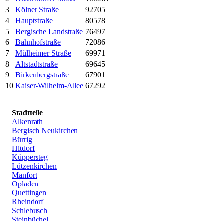
3
Kölner Straße
92705
4
Hauptstraße
80578
5
Bergische Landstraße
76497
6
Bahnhofstraße
72086
7
Mülheimer Straße
69971
8
Altstadtstraße
69645
9
Birkenbergstraße
67901
10
Kaiser-Wilhelm-Allee
67292
Stadtteile
Alkenrath
Bergisch Neukirchen
Bürrig
Hitdorf
Küppersteg
Lützenkirchen
Manfort
Opladen
Quettingen
Rheindorf
Schlebusch
Steinbüchel