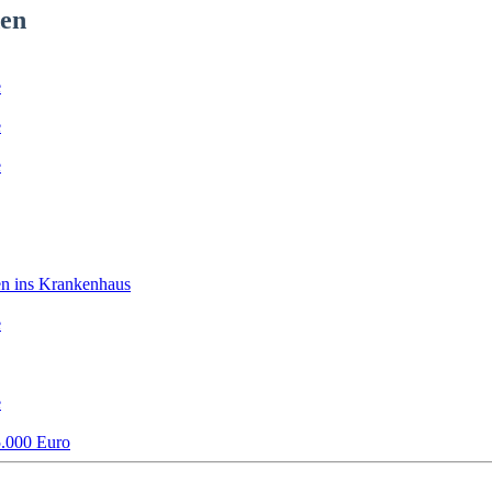
den
e
e
e
en ins Krankenhaus
e
e
5.000 Euro