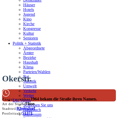
Denkmäler
Häuser
Hotels
Jugend
Kino
Kirche
Kongresse
Kultur
Senioren
Stadtführer
Politik + Statistik
Straßen
Abgeordnete
Ämter
Bezirke
Haushalt
Klima
Parteien/Wahlen
Okerstr.
Rat
Statistik
Umwelt
Verkehr
Wetter
1964 bekam die Straße ihren Namen.
Zuerst erwähnt
Der Verein
Fluss
Art der Straße
Schreiben Sie uns
Rheindorf
Stadtteil
Gästebuch
51371
Postleitzahl
Impressum