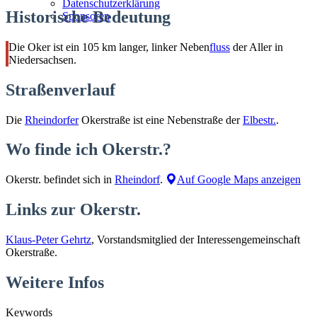
Datenschutzerklärung
Historische Bedeutung
Sponsoren
Die Oker ist ein 105 km langer, linker Neben
fluss
der Aller in
Niedersachsen.
Straßenverlauf
Die
Rheindorfer
Okerstraße ist eine Nebenstraße der
Elbestr.
.
Wo finde ich Okerstr.?
Okerstr. befindet sich in
Rheindorf
.
Auf Google Maps anzeigen
Links zur Okerstr.
Klaus-Peter Gehrtz
, Vorstandsmitglied der Interessengemeinschaft
Okerstraße.
Weitere Infos
Keywords