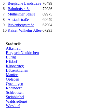
5
Bergische Landstraße
76499
6
Bahnhofstraße
72086
7
Mülheimer Straße
69975
8
Altstadtstraße
69649
9
Birkenbergstraße
67904
10
Kaiser-Wilhelm-Allee
67293
Stadtteile
Alkenrath
Bergisch Neukirchen
Bürrig
Hitdorf
Küppersteg
Lützenkirchen
Manfort
Opladen
Quettingen
Rheindorf
Schlebusch
Steinbüchel
Waldsiedlung
Wiesdorf