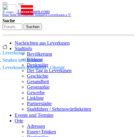
Leverkusen.com
Eine Seite der Internet Initiative Leverkusen e.V.
Suche
Suchen
Nachrichten aus Leverkusen
Stadtinfo
Leverkusen
Bevölkerung
Bildung
Straßen in Rheindorf
Denkmäler
Leverkusen-Rheindorf - Okerstr.
Der Tag in Leverkusen
Geschichte
Gesundheit
Geographie
Gewerbe
Linkliste
Partnerstädte
Stadtführer / Sehenswürdigkeiten
Stadtplan
Events und Termine
Stadtteile
Orte
Sport
Adressen
Who is who
Essen+Trinken
Wohnen