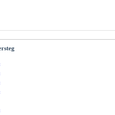
rsteg
e
e
e
e
e