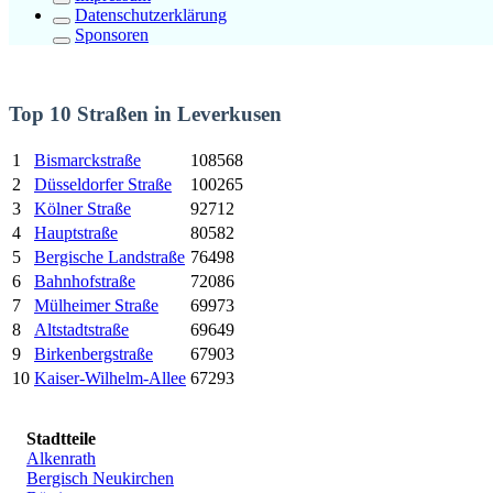
Datenschutzerklärung
Sponsoren
Top 10 Straßen in Leverkusen
1
Bismarckstraße
108568
2
Düsseldorfer Straße
100265
3
Kölner Straße
92712
4
Hauptstraße
80582
5
Bergische Landstraße
76498
6
Bahnhofstraße
72086
7
Mülheimer Straße
69973
8
Altstadtstraße
69649
9
Birkenbergstraße
67903
10
Kaiser-Wilhelm-Allee
67293
Stadtteile
Alkenrath
Bergisch Neukirchen