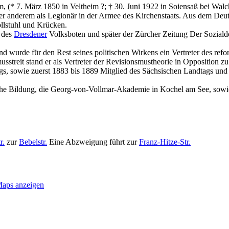
m, (* 7. März 1850 in Veltheim ?; † 30. Juni 1922 in Soiensaß bei Wal
nter anderem als Legionär in der Armee des Kirchenstaats. Aus dem Deut
ollstuhl und Krücken.
t des
Dresdener
Volksboten und später der Zürcher Zeitung Der Sozialde
wurde für den Rest seines politischen Wirkens ein Vertreter des reform
sstreit stand er als Vertreter der Revisionsmustheorie in Opposition z
gs, sowie zuerst 1883 bis 1889 Mitglied des Sächsischen Landtags und
sche Bildung, die Georg-von-Vollmar-Akademie in Kochel am See, sow
r.
zur
Bebelstr.
Eine Abzweigung führt zur
Franz-Hitze-Str.
aps anzeigen