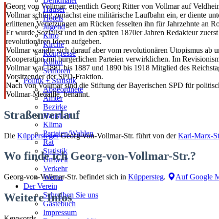
Denkmäler
Georg von Vollmar, eigentlich Georg Ritter von Vollmar auf Veldhei
Häuser
Vollmar schlug zunächst eine militärische Laufbahn ein, er diente u
Hotels
erlittenen Verletzungen am Rücken fesselten ihn für Jahrzehnte an R
Jugend
Er wurde Sozialist und in den späten 1870er Jahren Redakteur zuers
Kino
revolutionären Ideen aufgeben.
Kirche
Vollmar wandte sich darauf aber vom revolutionären Utopismus ab und 
Kongresse
Kooperation mit bürgerlichen Parteien verwirklichen. Im Revisionismu
Kultur
Vollmar war 1881 bis 1887 und 1890 bis 1918 Mitglied des Reichsta
Senioren
Vorsitzender der SPD-Fraktion.
Stadtführer
Politik + Statistik
Nach von Vollmar sind die Stiftung der Bayerischen SPD für politi
Straßen
Abgeordnete
Vollmar-Medaille, benannt.
Ämter
Bezirke
Straßenverlauf
Haushalt
Klima
Parteien/Wahlen
Die
Küppersteger
Georg-von-Vollmar-Str. führt von der
Karl-Marx-St
Rat
Statistik
Wo finde ich Georg-von-Vollmar-Str.?
Umwelt
Verkehr
Georg-von-Vollmar-Str. befindet sich in
Küppersteg
.
Auf Google M
Wetter
Der Verein
Schreiben Sie uns
Weitere Infos
Gästebuch
Impressum
Keywords