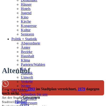
Denkmäler
Häuser
Hotels
Jugend
Kino
Kirche
Kongresse
Kultur
Senioren
Stadtführer
Politik + Statistik
Straßen
Abgeordnete
Ämter
Bezirke
Haushalt
Klima
Parteien/Wahlen
Altenhof
Rat
Statistik
Umwelt
Verkehr
Wetter
1993
im Stadtplan verzeichnet,
1979
dagegen
Zuerst erwähnt
Der Verein
noch nicht.
Schreiben Sie uns
Gewannen
Art der Straße
Gästebuch
Hitdorf
Stadtteil
Impressum
51371