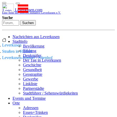
Leverkusen.com
Eine Seite der Internet Initiative Leverkusen e.V.
Suche
Suchen
Nachrichten aus Leverkusen
Stadtinfo
Leverkusen
Bevölkerung
Bildung
Straßen in Hitdorf
Denkmäler
Leverkusen-Hitdorf - Altenhof
Der Tag in Leverkusen
Geschichte
Gesundheit
Geographie
Gewerbe
Linkliste
Partnerstädte
Stadtführer / Sehenswürdigkeiten
Stadtplan
Events und Termine
Stadtteile
Orte
Sport
Adressen
Who is who
Essen+Trinken
Wohnen