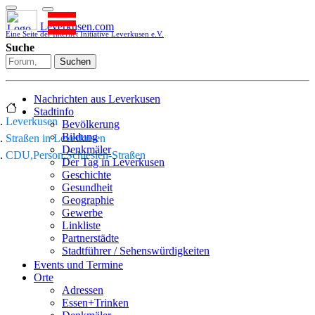
Leverkusen.com
Eine Seite der Internet Initiative Leverkusen e.V.
Suche
Suchen
Nachrichten aus Leverkusen
Stadtinfo
Leverkusen
Bevölkerung
Bildung
Straßen in Leverkusen
Denkmäler
CDU,Person,Schlesien-Straßen
Der Tag in Leverkusen
Geschichte
Gesundheit
Geographie
Gewerbe
Linkliste
Partnerstädte
Stadtführer / Sehenswürdigkeiten
Stadtplan
Events und Termine
Stadtteile
Orte
Sport
Adressen
Who is who
Essen+Trinken
Wohnen