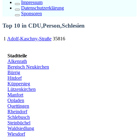
Impressum
Datenschutzerklärung
Sponsoren
Top 10 in CDU,Person,Schlesien
1
Adolf-Kaschny-Straße
35816
Stadtteile
Alkenrath
Bergisch Neukirchen
Bürrig
Hitdorf
Küppersteg
Lützenkirchen
Manfort
Opladen
Quettingen
Rheindorf
Schlebusch
Steinbüchel
Waldsiedlung
Wiesdorf