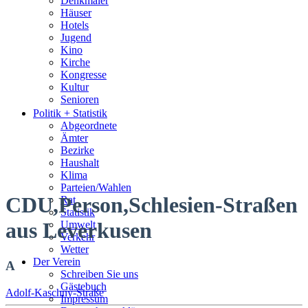
Denkmäler
Häuser
Hotels
Jugend
Kino
Kirche
Kongresse
Kultur
Senioren
Stadtführer
Politik + Statistik
Straßen
Abgeordnete
Ämter
Bezirke
Haushalt
Klima
Parteien/Wahlen
CDU,Person,Schlesien-Straßen
Rat
Statistik
aus Leverkusen
Umwelt
Verkehr
Wetter
Der Verein
A
Schreiben Sie uns
Gästebuch
Adolf-Kaschny-Straße
Impressum