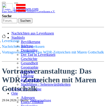
Leverkusen.com
Eine Seite der Internet Initiative Leverkusen e.V.
Suche
Suchen
Nachrichten aus Leverkusen
Stadtinfo
Leverkusen
Bevölkerung
Bildung
Nachrichten aus Leverkusen
Denkmäler
Vortragsveranstaltung: Das WDR-Zeitzeichen mit Maren Gottschalk
Der Tag in Leverkusen
Geschichte
Gesundheit
Geographie
Vortragsveranstaltung: Das
Gewerbe
Linkliste
WDR-Zeitzeichen mit Maren
Partnerstädte
Stadtführer / Sehenswürdigkeiten
Gottschalk
Stadtplan
Events und Termine
Stadtteile
Orte
Sport
Adressen
29.04.2026 // Quelle:
Stadtverwaltung
Who is who
Essen+Trinken
Wohnen