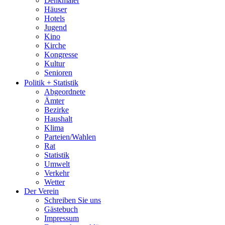
Denkmäler
Häuser
Hotels
Jugend
Kino
Kirche
Kongresse
Kultur
Senioren
Stadtführer
Politik + Statistik
Straßen
Abgeordnete
Ämter
Bezirke
Haushalt
Klima
Parteien/Wahlen
Rat
Statistik
Umwelt
Verkehr
Wetter
Der Verein
Schreiben Sie uns
Gästebuch
Impressum