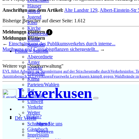
Denkmäler
Häuser
Anschriften aus dem Artikel:
Alte Landstr 129
,
Albert-Einstein-Str 
Hotels
Jugend
Bisherige Besucher auf dieser Seite: 1.612
Kino
Kirche
Meldungen Blättern
i
Kongresse
Meldungen Blättern
Kultur
←
Einschränkung des Publikumsverkehrs durch interne...
Senioren
Marihuana und Cannabispflanzen sichergestellt...
→
Stadtführer
Politik + Statistik
Straßen
Abgeordnete
Ämter
Weitere von "Stadtverwaltung"
Bezirke
EVL führt Arbeiten an Stromleitung auf der Stixchesstraße durch
Verkehrsinfos: T
Haushalt
Antrittsbesuch in Leverkusen
Feuerwehr Leverkusen kämpft gegen Waldbrände in
Klima
Parteien/Wahlen
Leverkusen
Rat
Statistik
Umwelt
Verkehr
Wetter
Wohin?
Der Verein
Jugend
Schreiben Sie uns
Gästebuch
Senioren
Impressum