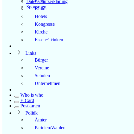
Kino
Datenschutzerklärung
Sponsoren
Kultur
Hotels
Kongresse
Kirche
Essen+Trinken
Links
Bürger
Vereine
Schulen
Unternehmen
Who is who
E-Card
Postkarten
Politik
Ämter
Parteien/Wahlen