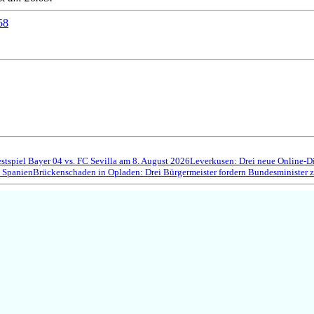
58
estspiel Bayer 04 vs. FC Sevilla am 8. August 2026
Leverkusen: Drei neue Online-D
 Spanien
Brückenschaden in Opladen: Drei Bürgermeister fordern Bundesminister 