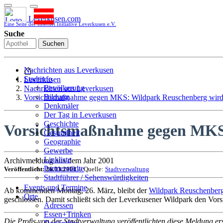
Leverkusen.com
Eine Seite der Internet Initiative Leverkusen e.V.
Suche
Suchen
Nachrichten aus Leverkusen
Stadtinfo
Leverkusen
Bevölkerung
Nachrichten aus Leverkusen
Bildung
Vorsichtsmaßnahme gegen MKS: Wildpark Reuschenberg wird
Denkmäler
Der Tag in Leverkusen
Geschichte
Vorsichtsmaßnahme gegen MKS:
Gesundheit
Geographie
Gewerbe
Linkliste
Archivmeldung aus dem Jahr 2001
Partnerstädte
Veröffentlicht: 26.03.2001
// Quelle:
Stadtverwaltung
Stadtführer / Sehenswürdigkeiten
Stadtplan
Events und Termine
Ab kommenden Montag, 26. März, bleibt der
Wildpark Reuschenber
Stadtteile
Orte
geschlossen. Damit schließt sich der Leverkusener Wildpark den Vor
Sport
Adressen
Who is who
Essen+Trinken
Die Profis von der Stadtverwaltung veröffentlichten diese Meldung er
Wohnen