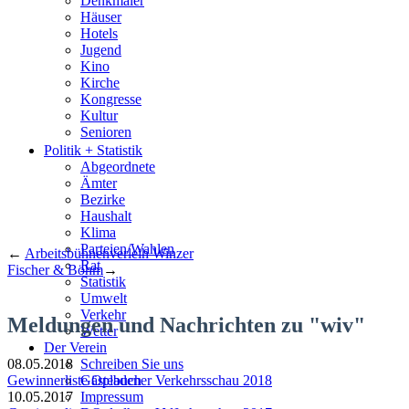
Denkmäler
Häuser
Hotels
Jugend
Kino
Kirche
Kongresse
Kultur
Senioren
Stadtführer
Politik + Statistik
Straßen
Abgeordnete
Ämter
Bezirke
Haushalt
Klima
Parteien/Wahlen
←
Arbeitsbühnenverleih Winzer
Rat
Fischer & Böhm
→
Statistik
Umwelt
Verkehr
Meldungen und Nachrichten zu "wiv"
Wetter
Der Verein
08.05.2018
Schreiben Sie uns
Gewinnerliste Opladener Verkehrsschau 2018
Gästebuch
10.05.2017
Impressum