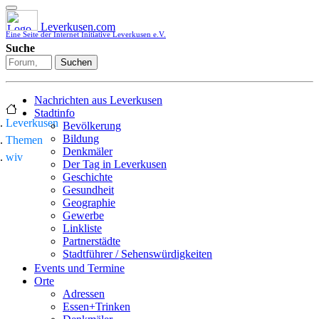
Leverkusen.com
Eine Seite der Internet Initiative Leverkusen e.V.
Suche
Suchen
Nachrichten aus Leverkusen
Stadtinfo
Leverkusen
Bevölkerung
Bildung
Themen
Denkmäler
wiv
Der Tag in Leverkusen
Geschichte
Gesundheit
Geographie
Gewerbe
Linkliste
Partnerstädte
Stadtführer / Sehenswürdigkeiten
Stadtplan
Events und Termine
Stadtteile
Orte
Sport
Adressen
Who is who
Essen+Trinken
Wohnen