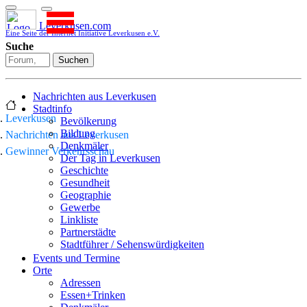
Leverkusen.com
Eine Seite der Internet Initiative Leverkusen e.V.
Suche
Suchen
Nachrichten aus Leverkusen
Stadtinfo
Leverkusen
Bevölkerung
Bildung
Nachrichten aus Leverkusen
Denkmäler
Gewinner Verkehrsschau
Der Tag in Leverkusen
Geschichte
Gesundheit
Geographie
Gewerbe
Linkliste
Partnerstädte
Stadtführer / Sehenswürdigkeiten
Stadtplan
Events und Termine
Stadtteile
Orte
Sport
Adressen
Who is who
Essen+Trinken
Wohnen