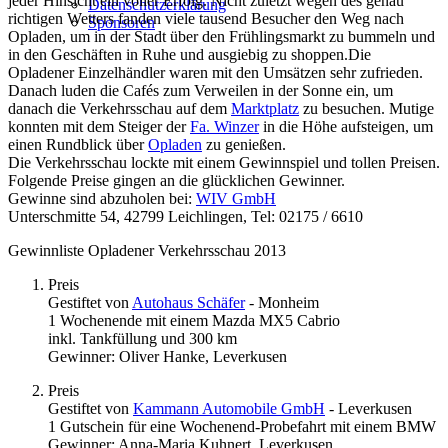
jeder Hinsicht ein voller Erfolg. Nicht zuletzt wegen des genau
Datenschutzerklärung
richtigen Wetters fanden viele tausend Besucher den Weg nach
Sponsoren
Opladen, um in der Stadt über den Frühlingsmarkt zu bummeln und
in den Geschäften in Ruhe und ausgiebig zu shoppen.Die
Opladener Einzelhändler waren mit den Umsätzen sehr zufrieden.
Danach luden die Cafés zum Verweilen in der Sonne ein, um
danach die Verkehrsschau auf dem
Marktplatz
zu besuchen. Mutige
konnten mit dem Steiger der
Fa. Winzer
in die Höhe aufsteigen, um
einen Rundblick über
Opladen
zu genießen.
Die Verkehrsschau lockte mit einem Gewinnspiel und tollen Preisen.
Folgende Preise gingen an die glücklichen Gewinner.
Gewinne sind abzuholen bei:
WIV GmbH
Unterschmitte 54, 42799 Leichlingen, Tel: 02175 / 6610
Gewinnliste Opladener Verkehrsschau 2013
Preis
Gestiftet von
Autohaus Schäfer
- Monheim
1 Wochenende mit einem Mazda MX5 Cabrio
inkl. Tankfüllung und 300 km
Gewinner: Oliver Hanke, Leverkusen
Preis
Gestiftet von
Kammann Automobile GmbH
- Leverkusen
1 Gutschein für eine Wochenend-Probefahrt mit einem BMW
Gewinner: Anna-Maria Kuhnert, Leverkusen