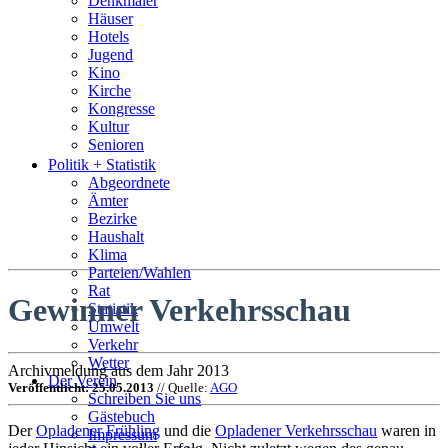
Denkmäler
Häuser
Hotels
Jugend
Kino
Kirche
Kongresse
Kultur
Senioren
Stadtführer
Politik + Statistik
Straßen
Abgeordnete
Ämter
Bezirke
Haushalt
Klima
Parteien/Wahlen
Rat
Gewinner Verkehrsschau
Statistik
Umwelt
Verkehr
Wetter
Archivmeldung aus dem Jahr 2013
Der Verein
Veröffentlicht: 25.05.2013
// Quelle:
AGO
Schreiben Sie uns
Gästebuch
Der
Opladener Frühling
und die
Opladener Verkehrsschau
waren in
Impressum