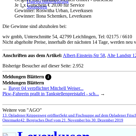
Datenschutzerklärung
Je 1 x Gutschein € 20,00 für Service
Sponsoren
Gewinner: Roswitha Urban, Leverkusen
Gewinner: Ilona Schemkes, Leverkusen
Die Gewinne sind abzuholen bei:
wiv gmbh, Unterschmitte 54, 42799 Leichlingen, Tel: 02175 / 6610
Nicht abgeholte Preise, innerhalb der nächsten 14 Tage, werden neu v
Anschriften aus dem Artikel:
Albert-Einstein-Str 58
,
Alte Landstr 1
Bisherige Besucher auf dieser Seite: 2.952
Meldungen Blättern
i
Meldungen Blättern
←
Bayer 04 verpflichtet Mitchell Weiser...
Pkw-Fahrerin prallt in Tankstellenpreistafel - sch...
→
Weitere von "AGO"
13. Opladener Krippenweg eröffnet
Sekt und Fischsuppe auf dem Opladener Frisc
Ostermarkt
42. Bergisches Dorf vom 21. November bis 30. Dezember 2019