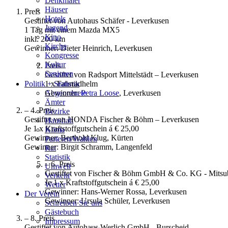
Denkmäler
Häuser
Preis
Hotels
Gestiftet von Autohaus Schäfer - Leverkusen
Jugend
1 Tag mit einem Mazda MX5
Kino
inkl. 200 km
Kirche
Gewinner: Dieter Heinrich, Leverkusen
Kongresse
Kultur
Preis
Senioren
Gestiftet von Radsport Mittelstädt – Leverkusen
Stadtführer
1 x Fahrradhelm
Politik + Statistik
Straßen
Gewinner:
Petra Loose
, Leverkusen
Abgeordnete
Ämter
– 4. Preis
Bezirke
Gestiftet von HONDA Fischer & Böhm – Leverkusen
Haushalt
Je 1 x Kraftstoffgutschein á € 25,00
Klima
Gewinner: Berthold Klug, Kürten
Parteien/Wahlen
Gewinner: Birgit Schramm, Langenfeld
Rat
Statistik
– 6. Preis
Umwelt
Gestiftet von Fischer & Böhm GmbH & Co. KG - Mitsub
Verkehr
Je 1 x Kraftstoffgutschein á € 25,00
Wetter
Gewinner: Hans-Werner Rossa, Leverkusen
Der Verein
Gewinner: Ursula Schüler, Leverkusen
Schreiben Sie uns
Gästebuch
– 8. Preis
Impressum
Gestiftet von Autohaus Werlich GmbH - Burscheid