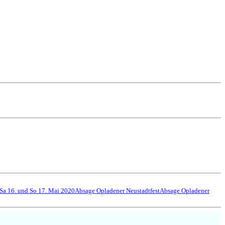
Sa 16. und So 17. Mai 2020
Absage Opladener Neustadtfest
Absage Opladener