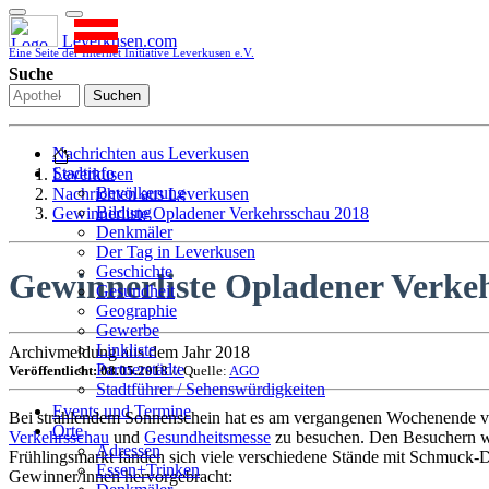
Leverkusen.com
Eine Seite der Internet Initiative Leverkusen e.V.
Suche
Suchen
Nachrichten aus Leverkusen
Stadtinfo
Leverkusen
Bevölkerung
Nachrichten aus Leverkusen
Bildung
Gewinnerliste Opladener Verkehrsschau 2018
Denkmäler
Der Tag in Leverkusen
Geschichte
Gewinnerliste Opladener Verke
Gesundheit
Geographie
Gewerbe
Linkliste
Archivmeldung aus dem Jahr 2018
Partnerstädte
Veröffentlicht: 08.05.2018
// Quelle:
AGO
Stadtführer / Sehenswürdigkeiten
Stadtplan
Events und Termine
Bei strahlendem Sonnenschein hat es am vergangenen Wochenende vi
Stadtteile
Orte
Verkehrsschau
und
Gesundheitsmesse
zu besuchen. Den Besuchern wu
Sport
Adressen
Frühlingsmarkt fanden sich viele verschiedene Stände mit Schmuck-D
Who is who
Essen+Trinken
Gewinner/innen hervorgebracht:
Wohnen