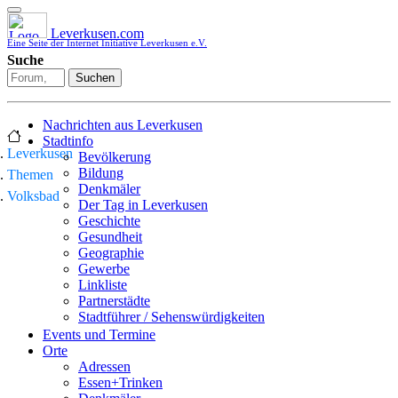
Leverkusen.com
Eine Seite der Internet Initiative Leverkusen e.V.
Suche
Suchen
Nachrichten aus Leverkusen
Stadtinfo
Leverkusen
Bevölkerung
Bildung
Themen
Denkmäler
Volksbad
Der Tag in Leverkusen
Geschichte
Gesundheit
Geographie
Gewerbe
Linkliste
Partnerstädte
Stadtführer / Sehenswürdigkeiten
Stadtplan
Events und Termine
Stadtteile
Orte
Sport
Adressen
Who is who
Essen+Trinken
Wohnen