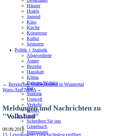
Denkmäler
Häuser
Hotels
Jugend
Kino
Kirche
Kongresse
Kultur
Senioren
Stadtführer
Politik + Statistik
Straßen
Abgeordnete
Ämter
Bezirke
Haushalt
Klima
Parteien/Wahlen
←
Bergisches Studieninstitut in Wuppertal
Rat
Warn-App NINA
→
Statistik
Umwelt
Verkehr
Meldungen und Nachrichten zu
Wetter
"Volksbad"
Der Verein
Schreiben Sie uns
Gästebuch
09.09.2018
Impressum
15. Leverkusener Geschichtsfest eröffnet