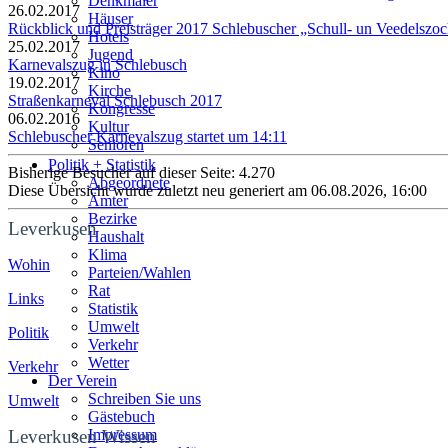
Denkmäler
26.02.2017
Häuser
Rückblick und Preisträger 2017 Schlebuscher „Schull- un Veedelszo
Hotels
25.02.2017
Jugend
Karnevalszug in Schlebusch
Kino
19.02.2017
Kirche
Straßenkarneval Schlebusch 2017
Kongresse
06.02.2016
Kultur
Schlebuscher Karnevalszug startet um 14:11
Senioren
Stadtführer
Politik + Statistik
Bisherige Besucher auf dieser Seite: 4.270
Straßen
Abgeordnete
Diese Übersicht wurde zuletzt neu generiert am 06.08.2026, 16:00
Ämter
Bezirke
Leverkusen
Haushalt
Klima
Wohin
Parteien/Wahlen
Rat
Links
Statistik
Umwelt
Politik
Verkehr
Wetter
Verkehr
Der Verein
Schreiben Sie uns
Umwelt
Gästebuch
Leverkusen Wissen
Impressum