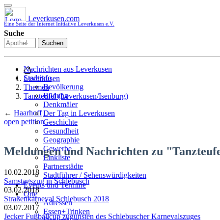
Leverkusen.com
Eine Seite der Internet Initiative Leverkusen e.V.
Suche
Suchen
Nachrichten aus Leverkusen
Stadtinfo
Leverkusen
Bevölkerung
Themen
Bildung
Tanzteufel (Leverkusen/Isenburg)
Denkmäler
←
Haarhoff
Der Tag in Leverkusen
open petition
→
Geschichte
Gesundheit
Geographie
Gewerbe
Meldungen und Nachrichten zu "Tanzteufe
Linkliste
Partnerstädte
10.02.2018
Stadtführer / Sehenswürdigkeiten
Samstagszug in Schlebusch
Stadtplan
Events und Termine
03.02.2018
Stadtteile
Orte
Straßenkarneval Schlebusch 2018
Sport
Adressen
03.07.2017
Who is who
Essen+Trinken
Jecker Fußballcup zugunsten des Schlebuscher Karnevalszuges
Wohnen