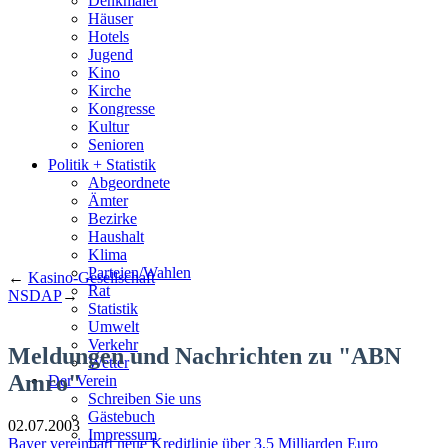
Denkmäler
Häuser
Hotels
Jugend
Kino
Kirche
Kongresse
Kultur
Senioren
Stadtführer
Politik + Statistik
Straßen
Abgeordnete
Ämter
Bezirke
Haushalt
Klima
Parteien/Wahlen
←
Kasino-Gesellschaft
Rat
NSDAP
→
Statistik
Umwelt
Verkehr
Meldungen und Nachrichten zu "ABN
Wetter
Amro"
Der Verein
Schreiben Sie uns
Gästebuch
02.07.2003
Impressum
Bayer vereinbart neue Kreditlinie über 3,5 Milliarden Euro