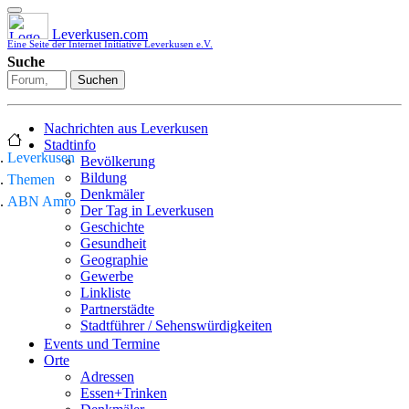
Leverkusen.com
Eine Seite der Internet Initiative Leverkusen e.V.
Suche
Suchen
Nachrichten aus Leverkusen
Stadtinfo
Leverkusen
Bevölkerung
Bildung
Themen
Denkmäler
ABN Amro
Der Tag in Leverkusen
Geschichte
Gesundheit
Geographie
Gewerbe
Linkliste
Partnerstädte
Stadtführer / Sehenswürdigkeiten
Stadtplan
Events und Termine
Stadtteile
Orte
Sport
Adressen
Who is who
Essen+Trinken
Wohnen