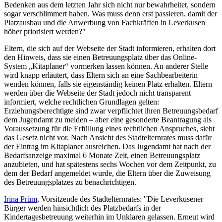
Bedenken aus dem letzten Jahr sich nicht nur bewahrheitet, sondern
sogar verschlimmert haben. Was muss denn erst passieren, damit der
Platzausbau und die Anwerbung von Fachkräften in Leverkusen
höher priorisiert werden?"
Eltern, die sich auf der Webseite der Stadt informieren, erhalten dort
den Hinweis, dass sie einen Betreuungsplatz über das Online-
System „Kitaplaner“ vormerken lassen können. An anderer Stelle
wird knapp erläutert, dass Eltern sich an eine Sachbearbeiterin
wenden können, falls sie eigenständig keinen Platz erhalten. Eltern
werden über die Webseite der Stadt jedoch nicht transparent
informiert, welche rechtlichen Grundlagen gelten:
Erziehungsberechtigte sind zwar verpflichtet ihren Betreuungsbedarf
dem Jugendamt zu melden – aber eine gesonderte Beantragung als
Voraussetzung für die Erfüllung eines rechtlichen Anspruches, sieht
das Gesetz nicht vor. Nach Ansicht des Stadtelternrates muss dafür
der Eintrag im Kitaplaner ausreichen. Das Jugendamt hat nach der
Bedarfsanzeige maximal 6 Monate Zeit, einen Betreuungsplatz
anzubieten, und hat spätestens sechs Wochen vor dem Zeitpunkt, zu
dem der Bedarf angemeldet wurde, die Eltern über die Zuweisung
des Betreuungsplatzes zu benachrichtigen.
Irina Prüm
, Vorsitzende des Stadtelternrates: "Die Leverkusener
Bürger werden hinsichtlich des Platzbedarfs in der
Kindertagesbetreuung weiterhin im Unklaren gelassen. Erneut wird