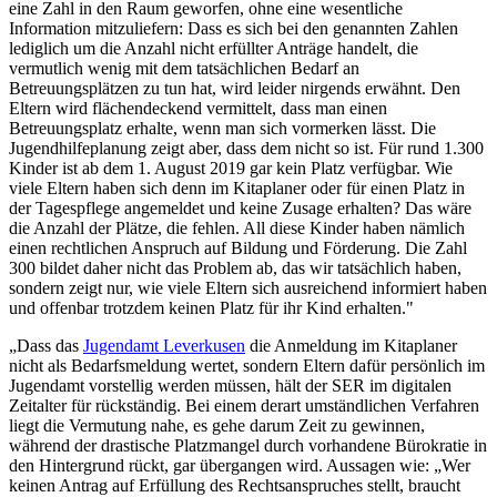
eine Zahl in den Raum geworfen, ohne eine wesentliche
Information mitzuliefern: Dass es sich bei den genannten Zahlen
lediglich um die Anzahl nicht erfüllter Anträge handelt, die
vermutlich wenig mit dem tatsächlichen Bedarf an
Betreuungsplätzen zu tun hat, wird leider nirgends erwähnt. Den
Eltern wird flächendeckend vermittelt, dass man einen
Betreuungsplatz erhalte, wenn man sich vormerken lässt. Die
Jugendhilfeplanung zeigt aber, dass dem nicht so ist. Für rund 1.300
Kinder ist ab dem 1. August 2019 gar kein Platz verfügbar. Wie
viele Eltern haben sich denn im Kitaplaner oder für einen Platz in
der Tagespflege angemeldet und keine Zusage erhalten? Das wäre
die Anzahl der Plätze, die fehlen. All diese Kinder haben nämlich
einen rechtlichen Anspruch auf Bildung und Förderung. Die Zahl
300 bildet daher nicht das Problem ab, das wir tatsächlich haben,
sondern zeigt nur, wie viele Eltern sich ausreichend informiert haben
und offenbar trotzdem keinen Platz für ihr Kind erhalten."
„Dass das
Jugendamt Leverkusen
die Anmeldung im Kitaplaner
nicht als Bedarfsmeldung wertet, sondern Eltern dafür persönlich im
Jugendamt vorstellig werden müssen, hält der SER im digitalen
Zeitalter für rückständig. Bei einem derart umständlichen Verfahren
liegt die Vermutung nahe, es gehe darum Zeit zu gewinnen,
während der drastische Platzmangel durch vorhandene Bürokratie in
den Hintergrund rückt, gar übergangen wird. Aussagen wie: „Wer
keinen Antrag auf Erfüllung des Rechtsanspruches stellt, braucht