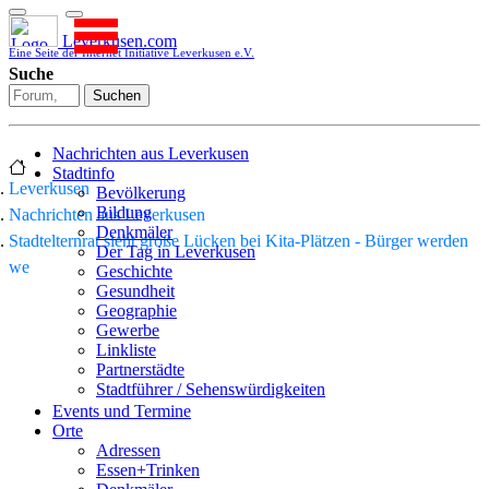
Leverkusen.com
Eine Seite der Internet Initiative Leverkusen e.V.
Suche
Suchen
Nachrichten aus Leverkusen
Stadtinfo
Leverkusen
Bevölkerung
Bildung
Nachrichten aus Leverkusen
Denkmäler
Stadtelternrat sieht große Lücken bei Kita-Plätzen - Bürger werden
Der Tag in Leverkusen
we
Geschichte
Gesundheit
Geographie
Gewerbe
Linkliste
Partnerstädte
Stadtführer / Sehenswürdigkeiten
Stadtplan
Events und Termine
Stadtteile
Orte
Sport
Adressen
Who is who
Essen+Trinken
Wohnen