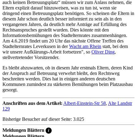
auch keinen Betreuungsplatz“ müssen wir zum Anlass nehmen, die
Eltern explizit darauf hinzuweisen, was zu tun ist, wenn sie
dringend einen Betreuungsplatz benötigen. So scheinen die Eltern in
diesem Jahr schon deutlich besser informiert zu sein als in den
vergangenen Jahren, da deutlich mehr Anträge auf Erfüllung des
Rechtsanspruches gestellt wurden. Dies könnte mit den
Informationsbemühungen des Stadtelternrates zusammenhängen.
Am 4.6.2019 findet um 20 Uhr das nächste Offene Treffen des
Stadtelternrates Leverkusen in der
Wacht am Rhein
statt, bei dem
wir unsere Aufklärungs-Arbeit fortsetzen", so
Oliver Ding
,
stellvertretender Vorsitzender.
Es bleibt abzuwarten, ob in diesem Jahr erstmals Eltern, deren Kind
der Anspruch auf Betreuung verwehrt bleibt, den Rechtsweg
beschreiten werden. Dies hat in einigen anderen deutschen
Kommunen zumindest zu stärkeren Bemühungen beim Platzausbau
gesorgt.
Anschriften aus dem Artikel:
Albert-Einstein-Str 58
,
Alte Landstr
129
Bisherige Besucher auf dieser Seite: 3.025
Meldungen Blättern
i
Meldungen Blättern