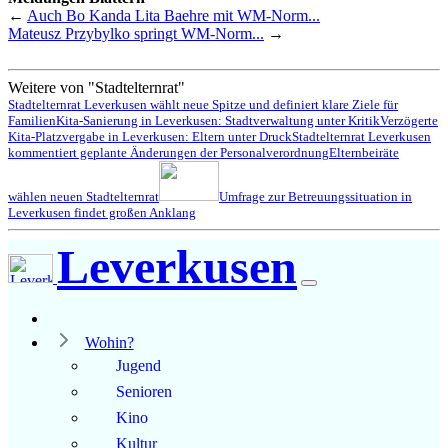
←
Auch Bo Kanda Lita Baehre mit WM-Norm...
Mateusz Przybylko springt WM-Norm...
→
Weitere von "Stadtelternrat"
Stadtelternrat Leverkusen wählt neue Spitze und definiert klare Ziele für
Familien
Kita-Sanierung in Leverkusen: Stadtverwaltung unter Kritik
Verzögerte
Kita-Platzvergabe in Leverkusen: Eltern unter Druck
Stadtelternrat Leverkusen
kommentiert geplante Änderungen der Personalverordnung
Elternbeiräte
wählen neuen Stadtelternrat
Umfrage zur Betreuungssituation in
Leverkusen findet großen Anklang
Leverkusen
Wohin?
Jugend
Senioren
Kino
Kultur