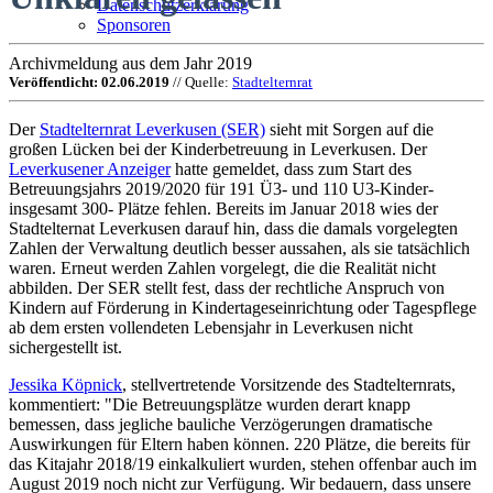
Datenschutzerklärung
Sponsoren
Archivmeldung aus dem Jahr 2019
Veröffentlicht: 02.06.2019
// Quelle:
Stadtelternrat
Der
Stadtelternrat Leverkusen (SER)
sieht mit Sorgen auf die
großen Lücken bei der Kinderbetreuung in Leverkusen. Der
Leverkusener Anzeiger
hatte gemeldet, dass zum Start des
Betreuungsjahrs 2019/2020 für 191 Ü3- und 110 U3-Kinder-
insgesamt 300- Plätze fehlen. Bereits im Januar 2018 wies der
Stadtelternat Leverkusen darauf hin, dass die damals vorgelegten
Zahlen der Verwaltung deutlich besser aussahen, als sie tatsächlich
waren. Erneut werden Zahlen vorgelegt, die die Realität nicht
abbilden. Der SER stellt fest, dass der rechtliche Anspruch von
Kindern auf Förderung in Kindertageseinrichtung oder Tagespflege
ab dem ersten vollendeten Lebensjahr in Leverkusen nicht
sichergestellt ist.
Jessika Köpnick
, stellvertretende Vorsitzende des Stadtelternrats,
kommentiert: "Die Betreuungsplätze wurden derart knapp
bemessen, dass jegliche bauliche Verzögerungen dramatische
Auswirkungen für Eltern haben können. 220 Plätze, die bereits für
das Kitajahr 2018/19 einkalkuliert wurden, stehen offenbar auch im
August 2019 noch nicht zur Verfügung. Wir bedauern, dass unsere