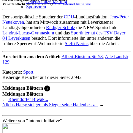
Datenschutzerklärung
Veröffentlicht: 08.02.2020
// Quelle:
Internet Initiative
Sponsoren
Der sportpolitische Sprecher der
CDU
-Landtagsfraktion,
Jens-Peter
Nettekoven
, hat am Mittwoch zusammen mit Leverkusener
Landtagsabgeordneten
Rüdiger Scholz
die NRW-Sportschule
Landrat-Lucas-Gymnasium
und das
Sportinternat des TSV Bayer
04 Leverkusen
besucht. Dort informierte ihn unter anderem die
frühere Speerwurf-Weltmeisterin
Steffi Nerius
über die Arbeit.
Anschriften aus dem Artikel:
Albert-Einstein-Str 58
,
Alte Landstr
129
Kategorie:
Sport
Bisherige Besucher auf dieser Seite: 2.942
Meldungen Blättern
i
Meldungen Blättern
←
Rheindorfer Biwak...
Niklas Harsy steigert als Sieger seine Hallenbestz...
→
Weitere von "Internet Initiative"