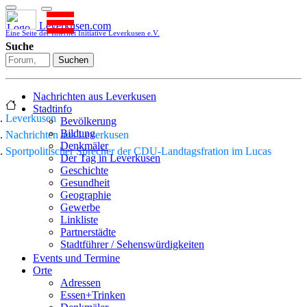
Leverkusen.com
Eine Seite der Internet Initiative Leverkusen e.V.
Suche
Suchen
Nachrichten aus Leverkusen
Stadtinfo
Leverkusen
Bevölkerung
Bildung
Nachrichten aus Leverkusen
Denkmäler
Sportpolitischer Sprecher der CDU-Landtagsfration im Lucas
Der Tag in Leverkusen
Geschichte
Gesundheit
Geographie
Gewerbe
Linkliste
Partnerstädte
Stadtführer / Sehenswürdigkeiten
Stadtplan
Events und Termine
Stadtteile
Orte
Sport
Adressen
Who is who
Essen+Trinken
Wohnen