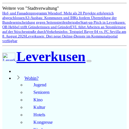
Weitere von "Stadtverwaltung"
Hof- und Fassadenprogramm Wiesdorf: Mehr als 20 Projekte erfolgreich
abgeschlossen
A3-Ausbau: Kommunen und IHKs fordern Überprüfung der
Bundesentscheidung gegen Seitenstreifenfreigabe
Start-up Pitch in Leverkusen:
OB Hebbel trifft Gründerinnen und Gründer
EVL führt Arbeiten an Stromleitung
auf der Stixchesstraße durch
Verkehrsinfos: Testspiel Bayer 04 vs. FC Sevilla am
8. August 2026
Leverkusen: Drei neue Online-Dienste im Kommunalportal
verfügbar
Leverkusen
Wohin?
Jugend
Senioren
Kino
Kultur
Hotels
Kongresse