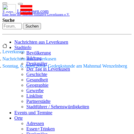
Leverkusen.com
Eine Seite der Internet Initiative Leverkusen e.V.
Suche
Suchen
Nachrichten aus Leverkusen
Stadtinfo
Leverkusen
Bevölkerung
Bildung
Nachrichten aus Leverkusen
Denkmäler
Sonntag, 6. April 2014: Gedenkstunde am Mahnmal Wenzelnberg
Der Tag in Leverkusen
Geschichte
Gesundheit
Geographie
Gewerbe
Linkliste
Partnerstädte
Stadtführer / Sehenswürdigkeiten
Stadtplan
Events und Termine
Stadtteile
Orte
Sport
Adressen
Who is who
Essen+Trinken
Wohnen