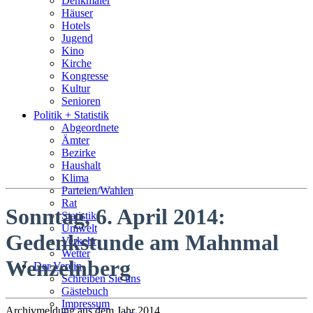
Denkmäler
Häuser
Hotels
Jugend
Kino
Kirche
Kongresse
Kultur
Senioren
Stadtführer
Politik + Statistik
Straßen
Abgeordnete
Ämter
Bezirke
Haushalt
Klima
Parteien/Wahlen
Rat
Sonntag, 6. April 2014:
Statistik
Umwelt
Gedenkstunde am Mahnmal
Verkehr
Wetter
Wenzelnberg
Der Verein
Schreiben Sie uns
Gästebuch
Impressum
Archivmeldung aus dem Jahr 2014