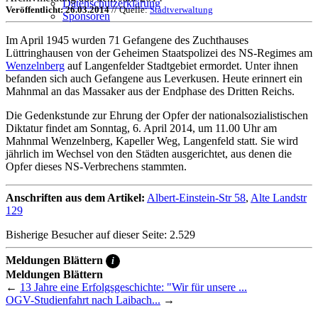
Datenschutzerklärung
Veröffentlicht: 26.03.2014
// Quelle:
Stadtverwaltung
Sponsoren
Im April 1945 wurden 71 Gefangene des Zuchthauses
Lüttringhausen von der Geheimen Staatspolizei des NS-Regimes am
Wenzelnberg
auf Langenfelder Stadtgebiet ermordet. Unter ihnen
befanden sich auch Gefangene aus Leverkusen. Heute erinnert ein
Mahnmal an das Massaker aus der Endphase des Dritten Reichs.
Die Gedenkstunde zur Ehrung der Opfer der nationalsozialistischen
Diktatur findet am Sonntag, 6. April 2014, um 11.00 Uhr am
Mahnmal Wenzelnberg, Kapeller Weg, Langenfeld statt. Sie wird
jährlich im Wechsel von den Städten ausgerichtet, aus denen die
Opfer dieses NS-Verbrechens stammten.
Anschriften aus dem Artikel:
Albert-Einstein-Str 58
,
Alte Landstr
129
Bisherige Besucher auf dieser Seite: 2.529
Meldungen Blättern
i
Meldungen Blättern
←
13 Jahre eine Erfolgsgeschichte: "Wir für unsere ...
OGV-Studienfahrt nach Laibach...
→