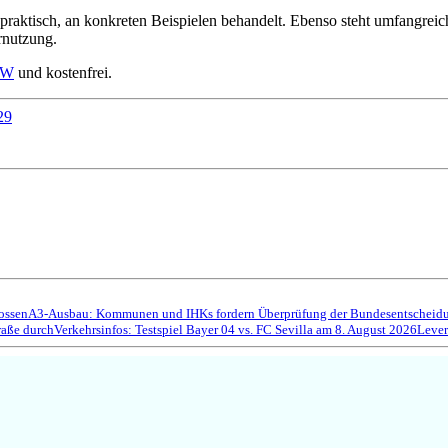
aktisch, an konkreten Beispielen behandelt. Ebenso steht umfangreich
rnutzung.
RW
und kostenfrei.
29
ossen
A3-Ausbau: Kommunen und IHKs fordern Überprüfung der Bundesentscheidun
raße durch
Verkehrsinfos: Testspiel Bayer 04 vs. FC Sevilla am 8. August 2026
Lever