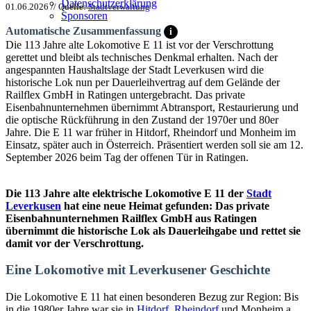
Datenschutzerklärung
01.06.2026 // Quelle:
Stadtverwaltung
Sponsoren
Automatische Zusammenfassung
i
Die 113 Jahre alte Lokomotive E 11 ist vor der Verschrottung
gerettet und bleibt als technisches Denkmal erhalten. Nach der
angespannten Haushaltslage der Stadt Leverkusen wird die
historische Lok nun per Dauerleihvertrag auf dem Gelände der
Railflex GmbH in Ratingen untergebracht. Das private
Eisenbahnunternehmen übernimmt Abtransport, Restaurierung und
die optische Rückführung in den Zustand der 1970er und 80er
Jahre. Die E 11 war früher in Hitdorf, Rheindorf und Monheim im
Einsatz, später auch in Österreich. Präsentiert werden soll sie am 12.
September 2026 beim Tag der offenen Tür in Ratingen.
Die 113 Jahre alte elektrische Lokomotive E 11 der
Stadt
Leverkusen
hat eine neue Heimat gefunden: Das private
Eisenbahnunternehmen Railflex GmbH aus Ratingen
übernimmt die historische Lok als Dauerleihgabe und rettet sie
damit vor der Verschrottung.
Eine Lokomotive mit Leverkusener Geschichte
Die Lokomotive E 11 hat einen besonderen Bezug zur Region: Bis
in die 1980er Jahre war sie in
Hitdorf
,
Rheindorf
und Monheim a.