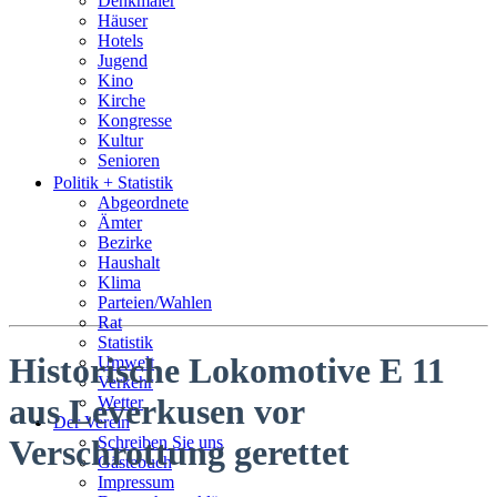
Denkmäler
Häuser
Hotels
Jugend
Kino
Kirche
Kongresse
Kultur
Senioren
Stadtführer
Politik + Statistik
Straßen
Abgeordnete
Ämter
Bezirke
Haushalt
Klima
Parteien/Wahlen
Rat
Statistik
Historische Lokomotive E 11
Umwelt
Verkehr
aus Leverkusen vor
Wetter
Der Verein
Schreiben Sie uns
Verschrottung gerettet
Gästebuch
Impressum