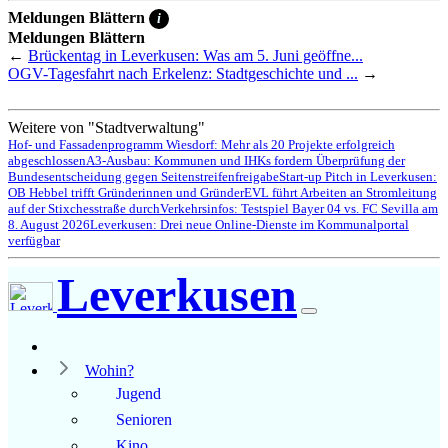
Meldungen Blättern
i
Meldungen Blättern
←
Brückentag in Leverkusen: Was am 5. Juni geöffne...
OGV-Tagesfahrt nach Erkelenz: Stadtgeschichte und ...
→
Weitere von "Stadtverwaltung"
Hof- und Fassadenprogramm Wiesdorf: Mehr als 20 Projekte erfolgreich
abgeschlossen
A3-Ausbau: Kommunen und IHKs fordern Überprüfung der
Bundesentscheidung gegen Seitenstreifenfreigabe
Start-up Pitch in Leverkusen:
OB Hebbel trifft Gründerinnen und Gründer
EVL führt Arbeiten an Stromleitung
auf der Stixchesstraße durch
Verkehrsinfos: Testspiel Bayer 04 vs. FC Sevilla am
8. August 2026
Leverkusen: Drei neue Online-Dienste im Kommunalportal
verfügbar
Leverkusen
Wohin?
Jugend
Senioren
Kino