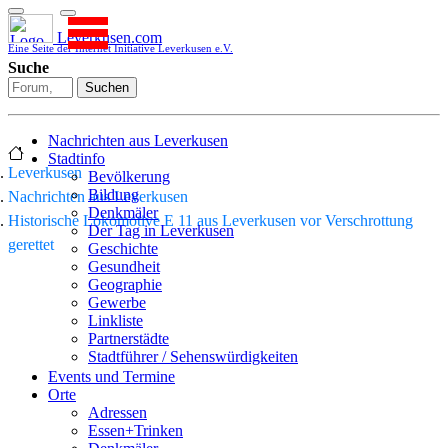
Leverkusen.com
Eine Seite der Internet Initiative Leverkusen e.V.
Suche
Suchen
Nachrichten aus Leverkusen
Stadtinfo
Leverkusen
Bevölkerung
Bildung
Nachrichten aus Leverkusen
Denkmäler
Historische Lokomotive E 11 aus Leverkusen vor Verschrottung
Der Tag in Leverkusen
gerettet
Geschichte
Gesundheit
Geographie
Gewerbe
Linkliste
Partnerstädte
Stadtführer / Sehenswürdigkeiten
Stadtplan
Events und Termine
Stadtteile
Orte
Sport
Adressen
Who is who
Essen+Trinken
Wohnen