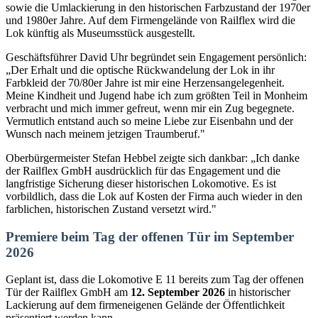
sowie die Umlackierung in den historischen Farbzustand der 1970er
und 1980er Jahre. Auf dem Firmengelände von Railflex wird die
Lok künftig als Museumsstück ausgestellt.
Geschäftsführer David Uhr begründet sein Engagement persönlich:
„Der Erhalt und die optische Rückwandelung der Lok in ihr
Farbkleid der 70/80er Jahre ist mir eine Herzensangelegenheit.
Meine Kindheit und Jugend habe ich zum größten Teil in Monheim
verbracht und mich immer gefreut, wenn mir ein Zug begegnete.
Vermutlich entstand auch so meine Liebe zur Eisenbahn und der
Wunsch nach meinem jetzigen Traumberuf."
Oberbürgermeister Stefan Hebbel zeigte sich dankbar: „Ich danke
der Railflex GmbH ausdrücklich für das Engagement und die
langfristige Sicherung dieser historischen Lokomotive. Es ist
vorbildlich, dass die Lok auf Kosten der Firma auch wieder in den
farblichen, historischen Zustand versetzt wird."
Premiere beim Tag der offenen Tür im September
2026
Geplant ist, dass die Lokomotive E 11 bereits zum Tag der offenen
Tür der Railflex GmbH am
12. September 2026
in historischer
Lackierung auf dem firmeneigenen Gelände der Öffentlichkeit
präsentiert werden kann.