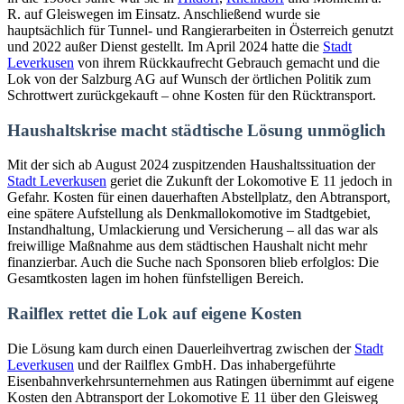
R. auf Gleiswegen im Einsatz. Anschließend wurde sie
hauptsächlich für Tunnel- und Rangierarbeiten in Österreich genutzt
und 2022 außer Dienst gestellt. Im April 2024 hatte die
Stadt
Leverkusen
von ihrem Rückkaufrecht Gebrauch gemacht und die
Lok von der Salzburg AG auf Wunsch der örtlichen Politik zum
Schrottwert zurückgekauft – ohne Kosten für den Rücktransport.
Haushaltskrise macht städtische Lösung unmöglich
Mit der sich ab August 2024 zuspitzenden Haushaltssituation der
Stadt Leverkusen
geriet die Zukunft der Lokomotive E 11 jedoch in
Gefahr. Kosten für einen dauerhaften Abstellplatz, den Abtransport,
eine spätere Aufstellung als Denkmallokomotive im Stadtgebiet,
Instandhaltung, Umlackierung und Versicherung – all das war als
freiwillige Maßnahme aus dem städtischen Haushalt nicht mehr
finanzierbar. Auch die Suche nach Sponsoren blieb erfolglos: Die
Gesamtkosten lagen im hohen fünfstelligen Bereich.
Railflex rettet die Lok auf eigene Kosten
Die Lösung kam durch einen Dauerleihvertrag zwischen der
Stadt
Leverkusen
und der Railflex GmbH. Das inhabergeführte
Eisenbahnverkehrsunternehmen aus Ratingen übernimmt auf eigene
Kosten den Abtransport der Lokomotive E 11 über den Gleisweg