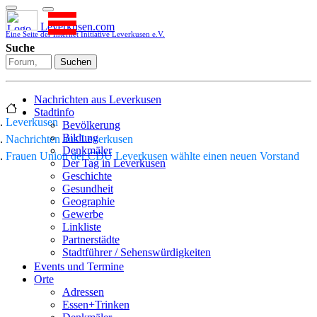
Leverkusen.com
Eine Seite der Internet Initiative Leverkusen e.V.
Suche
Suchen
Nachrichten aus Leverkusen
Stadtinfo
Leverkusen
Bevölkerung
Bildung
Nachrichten aus Leverkusen
Denkmäler
Frauen Union der CDU Leverkusen wählte einen neuen Vorstand
Der Tag in Leverkusen
Geschichte
Gesundheit
Geographie
Gewerbe
Linkliste
Partnerstädte
Stadtführer / Sehenswürdigkeiten
Stadtplan
Events und Termine
Stadtteile
Orte
Sport
Adressen
Who is who
Essen+Trinken
Wohnen