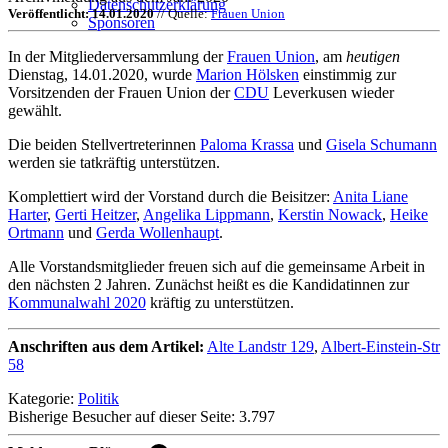
Datenschutzerklärung
Veröffentlicht: 14.01.2020
// Quelle:
Frauen Union
Sponsoren
In der Mitgliederversammlung der
Frauen Union
, am
heutigen
Dienstag, 14.01.2020, wurde
Marion Hölsken
einstimmig zur
Vorsitzenden der Frauen Union der
CDU
Leverkusen wieder
gewählt.
Die beiden Stellvertreterinnen
Paloma Krassa
und
Gisela Schumann
werden sie tatkräftig unterstützen.
Komplettiert wird der Vorstand durch die Beisitzer:
Anita Liane
Harter
,
Gerti Heitzer
,
Angelika Lippmann
,
Kerstin Nowack
,
Heike
Ortmann
und
Gerda Wollenhaupt
.
Alle Vorstandsmitglieder freuen sich auf die gemeinsame Arbeit in
den nächsten 2 Jahren. Zunächst heißt es die Kandidatinnen zur
Kommunalwahl 2020
kräftig zu unterstützen.
Anschriften aus dem Artikel:
Alte Landstr 129
,
Albert-Einstein-Str
58
Kategorie:
Politik
Bisherige Besucher auf dieser Seite: 3.797