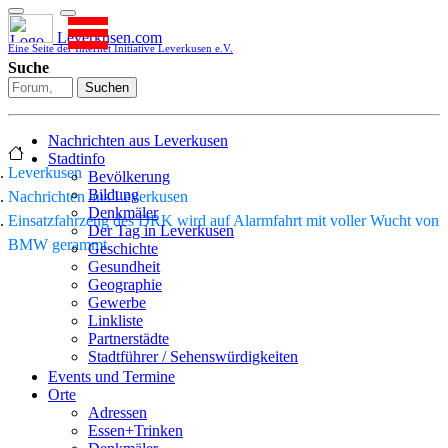
Leverkusen.com
Eine Seite der Internet Initiative Leverkusen e.V.
Suche
Suchen
Nachrichten aus Leverkusen
Stadtinfo
Leverkusen
Bevölkerung
Bildung
Nachrichten aus Leverkusen
Denkmäler
Einsatzfahrzeug des DRK wird auf Alarmfahrt mit voller Wucht von
Der Tag in Leverkusen
BMW gerammt
Geschichte
Gesundheit
Geographie
Gewerbe
Linkliste
Partnerstädte
Stadtführer / Sehenswürdigkeiten
Stadtplan
Events und Termine
Stadtteile
Orte
Sport
Adressen
Who is who
Essen+Trinken
Wohnen