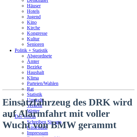
Denkmäler
Häuser
Hotels
Jugend
Kino
Kirche
Kongresse
Kultur
Senioren
Stadtführer
Politik + Statistik
Straßen
Abgeordnete
Ämter
Bezirke
Haushalt
Klima
Parteien/Wahlen
Rat
Statistik
Einsatzfahrzeug des DRK wird
Umwelt
Verkehr
auf Alarmfahrt mit voller
Wetter
Der Verein
Schreiben Sie uns
Wucht von BMW gerammt
Gästebuch
Impressum