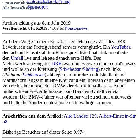
Datenschutzerklärung
Crash vor laufender Kamera
Sponsoren
Alle Insassen verletzt
Archivmeldung aus dem Jahr 2019
Veröffentlicht: 01.06.2019
// Quelle:
Nonstopnews
Auf dem Weg zu einem Einsatz ist ein Mercedes Vito des DRK
Leverkusen am Freitag Abend schwer verunglückt. Ein
YouTuber
,
der sich auf Einsatzfahrten-Filme spezialisiert hat, dokumentierte
den
Unfall
live und leistete danach erste Hilfe. Das
Mehrzweckfahrzeug des
DRK
war unterwegs zu einem Großeinsatz
und wollte an der Kreuzung (
Stixchesstr.
/
Südring
) nach links
(Richtung
Schlebusch
)
abbiegen, er fuhr dazu mit Blaulicht und
Martinshorn langsam in eine Kreuzung ein, übersah dann aber einen
von rechts heranrasenden BMW, der den Vito voll erfasste und
umherschleuderte. Alle Insassen sind bei dem Unfall verletzt
worden. Der BMW-Fahrer war offenbar viel zu schnell unterwegs
und hatte die Sonderrechtesignale nicht wahrgenommen.
Anschriften aus dem Artikel:
Alte Landstr 129
,
Albert-Einstein-Str
58
Bisherige Besucher auf dieser Seite: 3.974